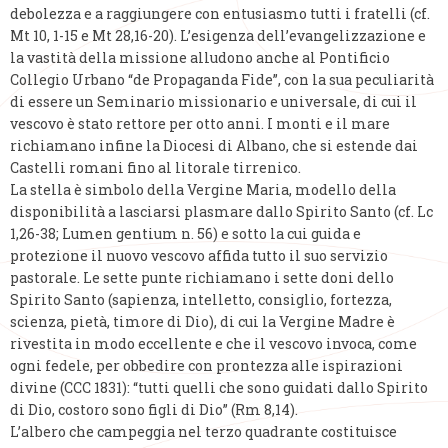
debolezza e a raggiungere con entusiasmo tutti i fratelli (cf.
Mt 10, 1-15 e Mt 28,16-20). L’esigenza dell’evangelizzazione e
la vastità della missione alludono anche al Pontificio
Collegio Urbano “de Propaganda Fide”, con la sua peculiarità
di essere un Seminario missionario e universale, di cui il
vescovo è stato rettore per otto anni. I monti e il mare
richiamano infine la Diocesi di Albano, che si estende dai
Castelli romani fino al litorale tirrenico.
La stella è simbolo della Vergine Maria, modello della
disponibilità a lasciarsi plasmare dallo Spirito Santo (cf. Lc
1,26-38; Lumen gentium n. 56) e sotto la cui guida e
protezione il nuovo vescovo affida tutto il suo servizio
pastorale. Le sette punte richiamano i sette doni dello
Spirito Santo (sapienza, intelletto, consiglio, fortezza,
scienza, pietà, timore di Dio), di cui la Vergine Madre è
rivestita in modo eccellente e che il vescovo invoca, come
ogni fedele, per obbedire con prontezza alle ispirazioni
divine (CCC 1831): “tutti quelli che sono guidati dallo Spirito
di Dio, costoro sono figli di Dio” (Rm 8,14).
L’albero che campeggia nel terzo quadrante costituisce