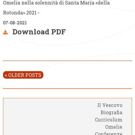
Omelia nella solennità di Santa Maria «della
Rotonda» 2021 -
07-08-2021
Download PDF
P
«
OLDER POSTS
o
s
t
Il Vescovo
N
Biografia
a
Curriculum
v
Omelie
i
Conferenze