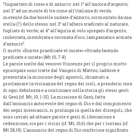
“Inquartato di rosso e di azzurro: nel 1° all’ancora d’argento;
nel 2° ad un monte di tre cime all’italiana di verde,
movente da due burelle ondate d’azzurro, sormontato da una
stella (7) dello stesso; nel 3° all’albero sradicato al naturale,
fogliato di verde; al 4° all’aquila al volo spiegato d’argento,
imbeccata, membrata e coronata d’oro, lampassata e armata
d’azzurro”.
Il motto: «Euntes praedicate et curate» «Strada facendo
predicate e curate» (Mt 10, 7-8)
Le parole scelte dal vescovo Vincenzo per il proprio motto
episcopale sono tratte dal Vangelo di Matteo, laddove è
presentata la missione degli apostoli, chiamati a
proclamare la vicinanza del regno dei cieli, a prendersi cura
di ogni debolezza e a continuare nella storia gli stessi gesti
di Gesù (cf. Mt, 10, 1-15). La missione di Gesù, fatta
dall’annuncio autorevole del regno di Dio e dal compimento
dei segni messianici, si prolunga in quella dei discepoli, che
sono inviati ad attuare parole e gesti di liberazione e
redenzione, sia per i vicini (cf. Mt, 10,6) che per i lontani (cf.
Mt 28,19). L’annuncio del regno di Dio conferisce significato