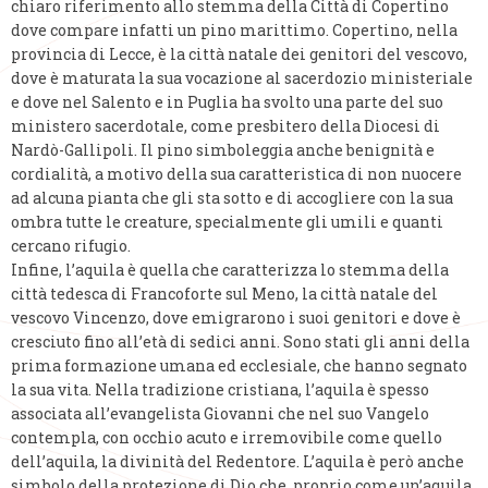
chiaro riferimento allo stemma della Città di Copertino
dove compare infatti un pino marittimo. Copertino, nella
provincia di Lecce, è la città natale dei genitori del vescovo,
dove è maturata la sua vocazione al sacerdozio ministeriale
e dove nel Salento e in Puglia ha svolto una parte del suo
ministero sacerdotale, come presbitero della Diocesi di
Nardò-Gallipoli. Il pino simboleggia anche benignità e
cordialità, a motivo della sua caratteristica di non nuocere
ad alcuna pianta che gli sta sotto e di accogliere con la sua
ombra tutte le creature, specialmente gli umili e quanti
cercano rifugio.
Infine, l’aquila è quella che caratterizza lo stemma della
città tedesca di Francoforte sul Meno, la città natale del
vescovo Vincenzo, dove emigrarono i suoi genitori e dove è
cresciuto fino all’età di sedici anni. Sono stati gli anni della
prima formazione umana ed ecclesiale, che hanno segnato
la sua vita. Nella tradizione cristiana, l’aquila è spesso
associata all’evangelista Giovanni che nel suo Vangelo
contempla, con occhio acuto e irremovibile come quello
dell’aquila, la divinità del Redentore. L’aquila è però anche
simbolo della protezione di Dio che, proprio come un’aquila,