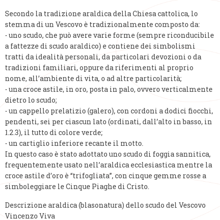
Secondo la tradizione araldica della Chiesa cattolica, lo
stemma di un Vescovo è tradizionalmente composto da:
- uno scudo, che può avere varie forme (sempre riconducibile
a fattezze di scudo araldico) e contiene dei simbolismi
tratti da idealità personali, da particolari devozioni o da
tradizioni familiari, oppure da riferimenti al proprio
nome, all’ambiente di vita, o ad altre particolarità;
- una croce astile, in oro, posta in palo, ovvero verticalmente
dietro lo scudo;
- un cappello prelatizio (galero), con cordoni a dodici fiocchi,
pendenti, sei per ciascun lato (ordinati, dall’alto in basso, in
1.2.3), il tutto di colore verde;
- un cartiglio inferiore recante il motto.
In questo caso è stato adottato uno scudo di foggia sannitica,
frequentemente usato nell’araldica ecclesiastica mentre la
croce astile d’oro è “trifogliata”, con cinque gemme rosse a
simboleggiare le Cinque Piaghe di Cristo.
Descrizione araldica (blasonatura) dello scudo del Vescovo
Vincenzo Viva