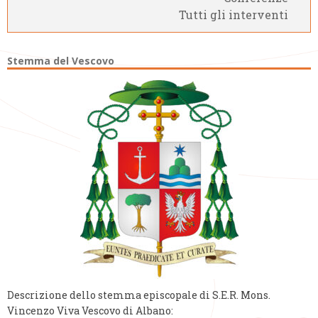
Tutti gli interventi
g
a
t
Stemma del Vescovo
i
o
n
Descrizione dello stemma episcopale di S.E.R. Mons.
Vincenzo Viva Vescovo di Albano: