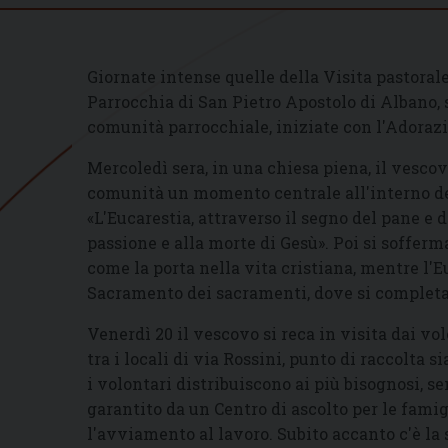
Giornate intense quelle della Visita pastora
Parrocchia di San Pietro Apostolo di Albano, 
comunità parrocchiale, iniziate con l'Adoraz
Mercoledì sera, in una chiesa piena, il vescov
comunità un momento centrale all'interno del
«L'Eucarestia, attraverso il segno del pane e 
passione e alla morte di Gesù». Poi si sofferm
come la porta nella vita cristiana, mentre l'
Sacramento dei sacramenti, dove si completano
Venerdì 20 il vescovo si reca in visita dai vol
tra i locali di via Rossini, punto di raccolta
i volontari distribuiscono ai più bisognosi, s
garantito da un Centro di ascolto per le famig
l'avviamento al lavoro. Subito accanto c'è la s