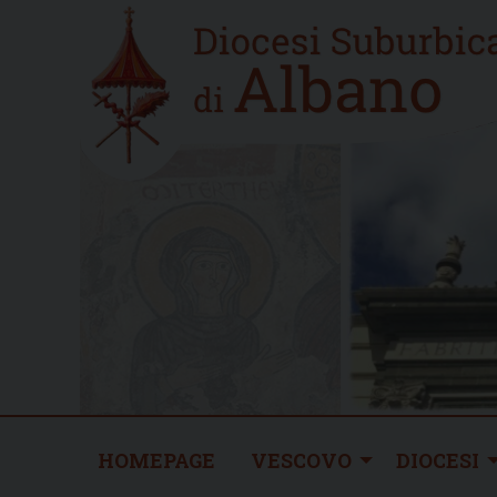
Skip
Home
to
new
content
HOMEPAGE
VESCOVO
DIOCESI