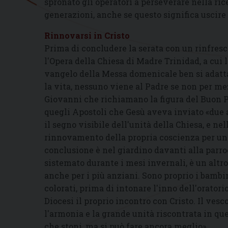
spronato gli operatori a perseverare nella ri
generazioni, anche se questo significa uscire 
Rinnovarsi in Cristo
Prima di concludere la serata con un rinfresc
l'Opera della Chiesa di Madre Trinidad, a cui l
vangelo della Messa domenicale ben si adatta al
la vita, nessuno viene al Padre se non per me
Giovanni che richiamano la figura del Buon Pa
quegli Apostoli che Gesù aveva inviato «due a
il segno visibile dell'unità della Chiesa, e nel
rinnovamento della propria coscienza per una
conclusione è nel giardino davanti alla parro
sistemato durante i mesi invernali, è un altr
anche per i più anziani. Sono proprio i bambin
colorati, prima di intonare l'inno dell'orator
Diocesi il proprio incontro con Cristo. Il ves
l'armonia e la grande unità riscontrata in qu
che stoni, ma si può fare ancora meglio».