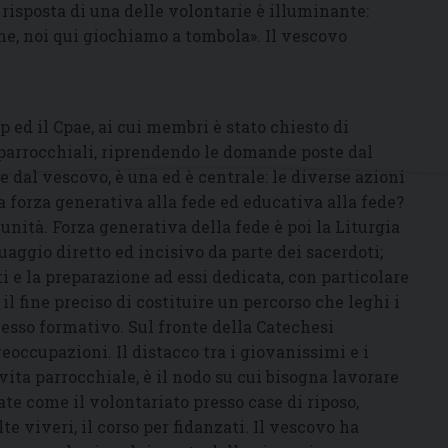
a risposta di una delle volontarie è illuminante:
ne, noi qui giochiamo a tombola». Il vescovo
pp ed il Cpae, ai cui membri è stato chiesto di
 parrocchiali, riprendendo le domande poste dal
e dal vescovo, è una ed è centrale: le diverse azioni
a forza generativa alla fede ed educativa alla fede?
unità. Forza generativa della fede è poi la Liturgia
uaggio diretto ed incisivo da parte dei sacerdoti;
i e la preparazione ad essi dedicata, con particolare
il fine preciso di costituire un percorso che leghi i
esso formativo. Sul fronte della Catechesi
eoccupazioni. Il distacco tra i giovanissimi e i
a vita parrocchiale, è il nodo su cui bisogna lavorare
ate come il volontariato presso case di riposo,
te viveri, il corso per fidanzati. Il vescovo ha