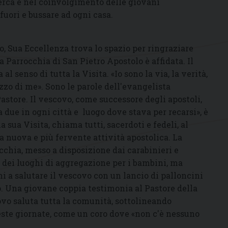
cerca e nel coinvolgimento delle giovani
fuori e bussare ad ogni casa.
o, Sua Eccellenza trova lo spazio per ringraziare
a Parrocchia di San Pietro Apostolo è affidata. Il
 senso di tutta la Visita. «Io sono la via, la verità,
zzo di me». Sono le parole dell'evangelista
store. Il vescovo, come successore degli apostoli,
 due in ogni città e luogo dove stava per recarsi», è
la sua Visita, chiama tutti, sacerdoti e fedeli, al
 nuova e più fervente attività apostolica. La
cchia, messo a disposizione dai carabinieri e
o dei luoghi di aggregazione per i bambini, ma
i a salutare il vescovo con un lancio di palloncini
io. Una giovane coppia testimonia al Pastore della
covo saluta tutta la comunità, sottolineando
este giornate, come un coro dove «non c'è nessuno