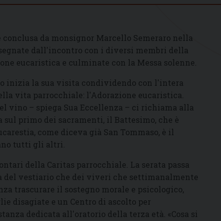
le conclusa da monsignor Marcello Semeraro nella
segnate dall'incontro con i diversi membri della
ione eucaristica e culminate con la Messa solenne.
o inizia la sua visita condividendo con l'intera
la vita parrocchiale: l'Adorazione eucaristica.
del vino – spiega Sua Eccellenza – ci richiama alla
a sul primo dei sacramenti, il Battesimo, che è
Eucarestia, come diceva già San Tommaso, è il
 tutti gli altri.
ontari della Caritas parrocchiale. La serata passa
 sia del vestiario che dei viveri che settimanalmente
enza trascurare il sostegno morale e psicologico,
lie disagiate e un Centro di ascolto per
tanza dedicata all'oratorio della terza età. «Cosa si