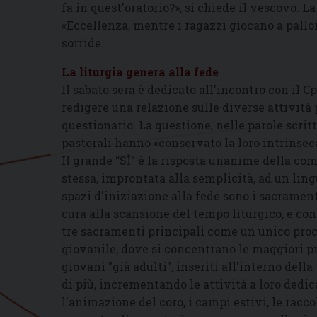
fa in quest'oratorio?», si chiede il vescovo. L
«Eccellenza, mentre i ragazzi giocano a pallo
sorride.
La liturgia genera alla fede
Il sabato sera è dedicato all'incontro con il C
redigere una relazione sulle diverse attività
questionario. La questione, nelle parole scritt
pastorali hanno «conservato la loro intrinsec
Il grande “SÌ” è la risposta unanime della com
stessa, improntata alla semplicità, ad un ling
spazi d'iniziazione alla fede sono i sacrament
cura alla scansione del tempo liturgico, e con 
tre sacramenti principali come un unico proc
giovanile, dove si concentrano le maggiori pr
giovani "già adulti", inseriti all'interno dell
di più, incrementando le attività a loro dedic
l'animazione del coro, i campi estivi, le raccol