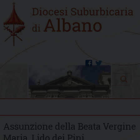
Skip
Home
to
new
content
facebook
twitter
Search
Menu
Assunzione della Beata Vergine
Maria, Lido dei Pini