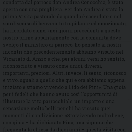
condotta dal parroco don Andrea Conocchia, è stata
aperta con una preghiera. Per don Andrea è stata la
prima Visita pastorale da quando è sacerdote e nel
suo discorso di benvenuto trepidante ed emozionato,
ha ricordato come, «nei giorni precedenti a questo
nostro primo appuntamento con la comunità dove
svolgo il ministero di parroco, ho pensato ai nostri
incontri che precedentemente abbiamo vissuto nel
Vicariato di Anzio e che, per alcuni versi ho sentito,
riconosciuto e vissuto come unici, diversi,
importanti, preziosi. Altri, invece, li sento, riconosco
e vivo, uguali a quello che qui e ora abbiamo appena
iniziato e stiamo vivendo a Lido dei Pini». Una gioia
per i fedeli che hanno avuto così l’opportunità di
illustrare la vita parrocchiale: un impatto e una
sensazione molto belli per chi ha vissuto quei
momenti di condivisione. «Sto vivendo molto bene,
con gioia – ha dichiarato Pina, una signora che
frequenta la chiesa da dieci anni – questa visita con