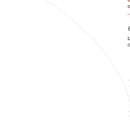
c
L
d