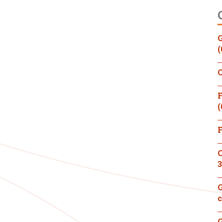
G
(
C
F
(
F
C
3
G
c
G