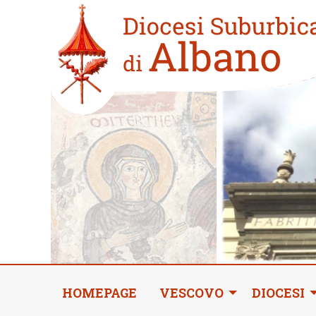
Skip
Home
to
new
content
HOMEPAGE
VESCOVO
DIOCESI