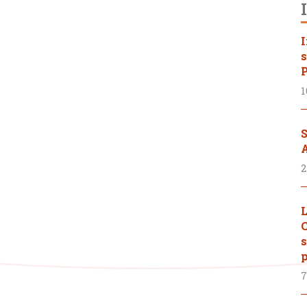
I
s
P
1
S
A
2
L
C
s
p
7