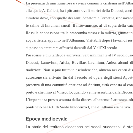
La presenza di una numerosa e vivace comunità cristiana nell’Albanum,
alla quale A. Galieti, fra i più autorevoli storici della Diocesi, asc
cimitero dove, con quelle dei santi Senatore e Perpetua, riposavan
le salme di innumeri sancti. Il ritrovamento, al di sopra della ca
Rossi la connessione tra la catacomba stessa e la milizia, giunta in
acquartierata appunto nell’Albanum. Visitabili dopo i lavori di re
si possono ammirare affreschi databili dal V all’XI secolo.
Più scarse e più tarde, da ascriversi verosimilmente al IV secolo, s
Diocesi, Lanuvium, Aricia, Bovillae, Lavinium, Ardea, alcuni di
tradizioni. Non si può tuttavia escludere che, almeno nei centri d
autoctone sia arrivato fin dal I secolo ad opera degli stessi Apos
presenza di una comunità cristiana ad Antium, città esposta al cont
porto e che, fino al VI secolo, quando venne assorbita dalla Dioces
L’importanza presto assunta dalla diocesi albanense è attestata, olt
pontificio nel 401 di Santo Innocenzo I, che di Albano era nativo.
Epoca medioevale
La storia del territorio diocesano nei secoli successivi è st