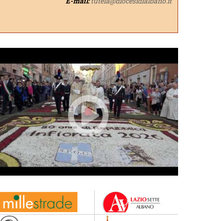
E-mail:
tutela@diocesidialbano.it