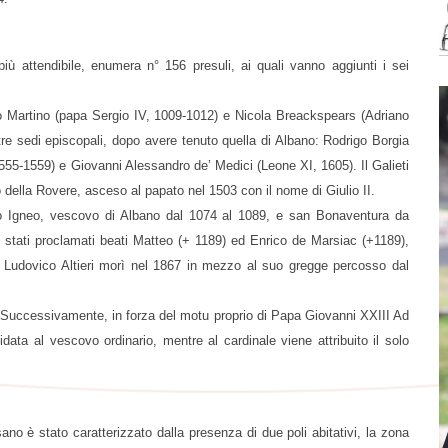
più attendibile, enumera n° 156 presuli, ai quali vanno aggiunti i sei
ro Martino (papa Sergio IV, 1009-1012) e Nicola Breackspears (Adriano
tre sedi episcopali, dopo avere tenuto quella di Albano: Rodrigo Borgia
555-1559) e Giovanni Alessandro de’ Medici (Leone XI, 1605). Il Galieti
della Rovere, asceso al papato nel 1503 con il nome di Giulio II.
etro Igneo, vescovo di Albano dal 1074 al 1089, e san Bonaventura da
 stati proclamati beati Matteo (+ 1189) ed Enrico de Marsiac (+1189),
ale Ludovico Altieri morì nel 1867 in mezzo al suo gregge percosso dal
i. Successivamente, in forza del motu proprio di Papa Giovanni XXIII Ad
idata al vescovo ordinario, mentre al cardinale viene attribuito il solo
esano è stato caratterizzato dalla presenza di due poli abitativi, la zona