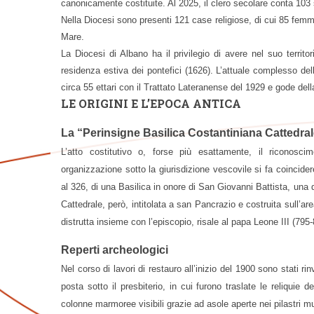
canonicamente costituite. Al 2025, il clero secolare conta 103 s
Nella Diocesi sono presenti 121 case religiose, di cui 85 femmi
Mare.
La Diocesi di Albano ha il privilegio di avere nel suo territ
residenza estiva dei pontefici (1626). L’attuale complesso dell
circa 55 ettari con il Trattato Lateranense del 1929 e gode della 
LE ORIGINI E L’EPOCA ANTICA
La “Perinsigne Basilica Costantiniana Cattedral
L’atto costitutivo o, forse più esattamente, il riconoscim
organizzazione sotto la giurisdizione vescovile si fa coincide
al 326, di una Basilica in onore di San Giovanni Battista, una d
Cattedrale, però, intitolata a san Pancrazio e costruita sull
distrutta insieme con l’episcopio, risale al papa Leone III (795-
Reperti archeologici
Nel corso di lavori di restauro all’inizio del 1900 sono stati rin
posta sotto il presbiterio, in cui furono traslate le reliquie
colonne marmoree visibili grazie ad asole aperte nei pilastri mu