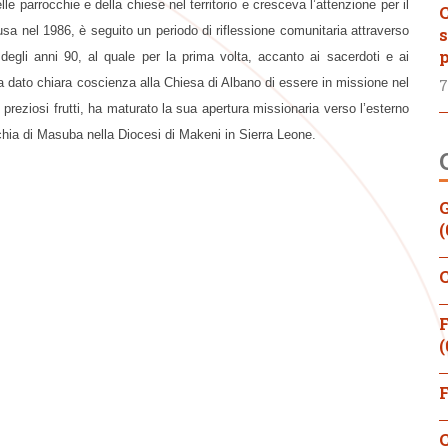
e parrocchie e della chiese nel territorio e cresceva l’attenzione per il
C
usa nel 1986, è seguito un periodo di riflessione comunitaria attraverso
s
p
degli anni 90, al quale per la prima volta, accanto ai sacerdoti e ai
 ha dato chiara coscienza alla Chiesa di Albano di essere in missione nel
7
preziosi frutti, ha maturato la sua apertura missionaria verso l’esterno
cchia di Masuba nella Diocesi di Makeni in Sierra Leone.
G
(
C
F
(
F
C