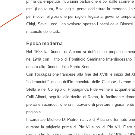
prima dalle ripetute incursioni barbariche e poi dalle scorrerie
essi (Lanuvium, Bovillae) si perse addirittura la memoria. In
per motivi religiosi che per ragioni legate al governo temporale
Chigi, Savelli ecc., coinvolsero spesso i paesi della Diocesi
materiale delle città.
Epoca moderna
Nel 1628 la Diocesi di Albano si dotò di un proprio seminar
nel.1949 con il titolo di Pontificio Seminario Interdiocesan
donato alla Diocesi dalla Santa Sede.
Con l’occupazione francese alla fine del XVIII e inizio del X
“indemaniati”: quello dell’Immacolata delle Clarisse divenne
Stella e nel Collegio di Propaganda Fide vennero acquartierat
Colli Albani, seguita alla rivolta di Roma, fu facilmente do
prelati e sacerdoti, che si rifiutavano di prestare il giuramento
prigionia.
Il cardinale Michele Di Pietro, nativo di Albano e formato pr
durante la prigionia prima di Pio VI e poi di Pio VII. Fiero 
divenire finalmente pastore della Diocesi natia dal 1816 al 182