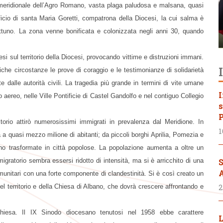
te meridionale dell’Agro Romano, vasta plaga paludosa e malsana, quasi
ficio di santa Maria Goretti, compatrona della Diocesi, la cui salma è
ttuno. La zona venne bonificata e colonizzata negli anni 30, quando
i sul territorio della Diocesi, provocando vittime e distruzioni immani.
iche circostanze le prove di coraggio e le testimonianze di solidarietà
e dalle autorità civili. La tragedia più grande in termini di vite umane
I
aereo, nelle Ville Pontificie di Castel Gandolfo e nel contiguo Collegio
s
P
torio attirò numerosissimi immigrati in prevalenza dal Meridione. In
1
a quasi mezzo milione di abitanti; da piccoli borghi Aprilia, Pomezia e
o trasformate in città popolose. La popolazione aumenta a oltre un
gratorio sembra essersi ridotto di intensità, ma si è arricchito di una
S
A
unitari con una forte componente di clandestinità. Si è così creato un
del territorio e della Chiesa di Albano, che dovrà crescere affrontando e
2
Chiesa. Il IX Sinodo diocesano tenutosi nel 1958 ebbe carattere
L