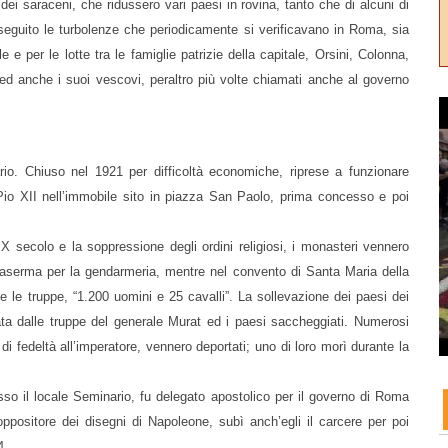
 dei saraceni, che ridussero vari paesi in rovina, tanto che di alcuni di
 seguito le turbolenze che periodicamente si verificavano in Roma, sia
 e per le lotte tra le famiglie patrizie della capitale, Orsini, Colonna,
 ed anche i suoi vescovi, peraltro più volte chiamati anche al governo
io. Chiuso nel 1921 per difficoltà economiche, riprese a funzionare
o Pio XII nell’immobile sito in piazza San Paolo, prima concesso e poi
IX secolo e la soppressione degli ordini religiosi, i monasteri vennero
 caserma per la gendarmeria, mentre nel convento di Santa Maria della
e le truppe, “1.200 uomini e 25 cavalli”. La sollevazione dei paesi dei
mata dalle truppe del generale Murat ed i paesi saccheggiati. Numerosi
 di fedeltà all’imperatore, vennero deportati; uno di loro morì durante la
esso il locale Seminario, fu delegato apostolico per il governo di Roma
oppositore dei disegni di Napoleone, subì anch’egli il carcere per poi
4.