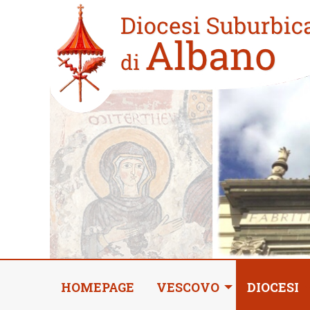
Skip
Home
to
new
content
HOMEPAGE
VESCOVO
DIOCESI