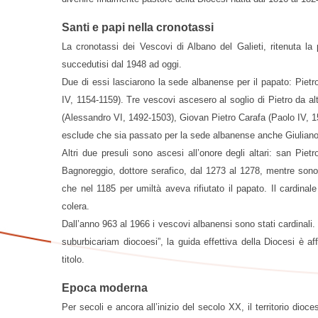
Santi e papi nella cronotassi
La cronotassi dei Vescovi di Albano del Galieti, ritenuta la 
succedutisi dal 1948 ad oggi.
Due di essi lasciarono la sede albanense per il papato: Piet
IV, 1154-1159). Tre vescovi ascesero al soglio di Pietro da al
(Alessandro VI, 1492-1503), Giovan Pietro Carafa (Paolo IV, 1
esclude che sia passato per la sede albanense anche Giuliano 
Altri due presuli sono ascesi all’onore degli altari: san Pi
Bagnoreggio, dottore serafico, dal 1273 al 1278, mentre sono
che nel 1185 per umiltà aveva rifiutato il papato. Il cardin
colera.
Dall’anno 963 al 1966 i vescovi albanensi sono stati cardinal
suburbicariam diocoesi”, la guida effettiva della Diocesi è aff
titolo.
Epoca moderna
Per secoli e ancora all’inizio del secolo XX, il territorio dioc