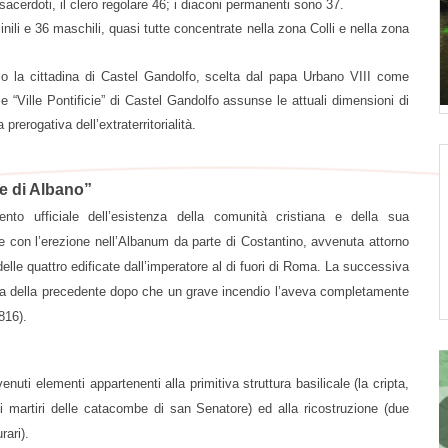
acerdoti, il clero regolare 46; i diaconi permanenti sono 37.
nili e 36 maschili, quasi tutte concentrate nella zona Colli e nella zona
orio la cittadina di Castel Gandolfo, scelta dal papa Urbano VIII come
e “Ville Pontificie” di Castel Gandolfo assunse le attuali dimensioni di
prerogativa dell’extraterritorialità.
e di Albano”
ento ufficiale dell’esistenza della comunità cristiana e della sua
re con l’erezione nell’Albanum da parte di Costantino, avvenuta attorno
elle quattro edificate dall’imperatore al di fuori di Roma. La successiva
’area della precedente dopo che un grave incendio l’aveva completamente
816).
venuti elementi appartenenti alla primitiva struttura basilicale (la cripta,
 dei martiri delle catacombe di san Senatore) ed alla ricostruzione (due
rari).