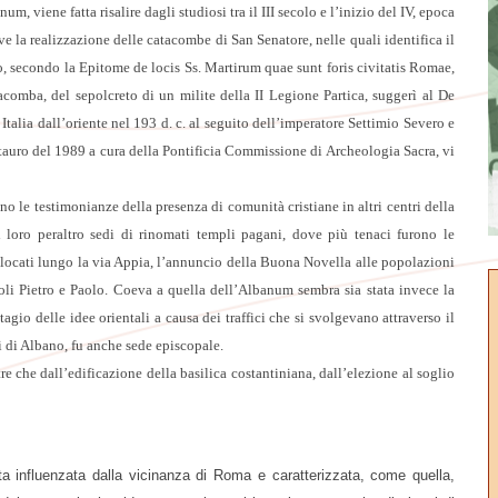
 viene fatta risalire dagli studiosi tra il III secolo e l’inizio del IV, epoca
rive la realizzazione delle catacombe di San Senatore, nelle quali identifica il
o, secondo la Epitome de locis Ss. Martirum quae sunt foris civitatis Romae,
tacomba, del sepolcreto di un milite della II Legione Partica, suggerì al De
 Italia dall’oriente nel 193 d. c. al seguito dell’imperatore Settimio Severo e
stauro del 1989 a cura della Pontificia Commissione di Archeologia Sacra, vi
ono le testimonianze della presenza di comunità cristiane in altri centri della
 loro peraltro sedi di rinomati templi pagani, dove più tenaci furono le
islocati lungo la via Appia, l’annuncio della Buona Novella alle popolazioni
toli Pietro e Paolo. Coeva a quella dell’Albanum sembra sia stata invece la
agio delle idee orientali a causa dei traffici che si svolgevano attraverso il
i di Albano, fu anche sede episcopale.
re che dall’edificazione della basilica costantiniana, dall’elezione al soglio
ata influenzata dalla vicinanza di Roma e caratterizzata, come quella,