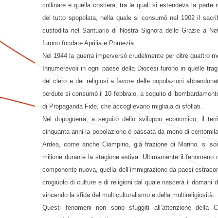
collinare e quella costiera, tra le quali si estendeva la par
del tutto spopolata, nella quale si consumò nel 1902 il sacri
custodita nel Santuario di Nostra Signora delle Grazie a Ne
furono fondate Aprilia e Pomezia.
Nel 1944 la guerra imperversò crudelmente per oltre quattro mes
Innumerevoli in ogni paese della Diocesi furono in quelle trag
del clero e dei religiosi a favore delle popolazioni abbandonat
perdute si consumò il 10 febbraio, a seguito di bombardamento 
di Propaganda Fide, che accoglievano migliaia di sfollati.
Nel dopoguerra, a seguito dello sviluppo economico, il terri
cinquanta anni la popolazione è passata da meno di centomila 
Ardea, come anche Ciampino, già frazione di Marino, si son
milione durante la stagione estiva. Ultimamente il fenomeno mi
componente nuova, quella dell’immigrazione da paesi estracom
crogiuolo di culture e di religioni dal quale nascerà il domani 
vincendo la sfida del multiculturalismo e della multireligiosità.
Questi fenomeni non sono sfuggiti all’attenzione della 