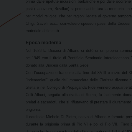
prima dalle ripetute incursioni barbariche e poi dalle scorrerie
essi (Lanuvium, Bovillae) si perse addirittura la memoria. In
per motivi religiosi che per ragioni legate al governo temporale
Chigi, Savelli ecc., coinvolsero spesso i paesi della Diocesi
materiale delle città.
Epoca moderna
Nel 1628 la Diocesi di Albano si dotò di un proprio seminar
nel.1949 con il titolo di Pontificio Seminario Interdiocesan
donato alla Diocesi dalla Santa Sede.
Con l’occupazione francese alla fine del XVIII e inizio del X
“indemaniati”: quello dell’Immacolata delle Clarisse divenne
Stella e nel Collegio di Propaganda Fide vennero acquartierat
Colli Albani, seguita alla rivolta di Roma, fu facilmente do
prelati e sacerdoti, che si rifiutavano di prestare il giuramento
prigionia.
Il cardinale Michele Di Pietro, nativo di Albano e formato pr
durante la prigionia prima di Pio VI e poi di Pio VII. Fiero 
divenire finalmente pastore della Diocesi natia dal 1816 al 182