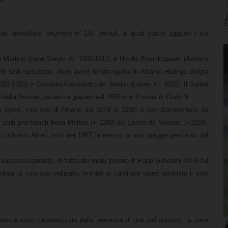
più attendibile, enumera n° 156 presuli, ai quali vanno aggiunti i sei
ro Martino (papa Sergio IV, 1009-1012) e Nicola Breackspears (Adriano
tre sedi episcopali, dopo avere tenuto quella di Albano: Rodrigo Borgia
555-1559) e Giovanni Alessandro de’ Medici (Leone XI, 1605). Il Galieti
della Rovere, asceso al papato nel 1503 con il nome di Giulio II.
etro Igneo, vescovo di Albano dal 1074 al 1089, e san Bonaventura da
 stati proclamati beati Matteo (+ 1189) ed Enrico de Marsiac (+1189),
ale Ludovico Altieri morì nel 1867 in mezzo al suo gregge percosso dal
i. Successivamente, in forza del motu proprio di Papa Giovanni XXIII Ad
idata al vescovo ordinario, mentre al cardinale viene attribuito il solo
esano è stato caratterizzato dalla presenza di due poli abitativi, la zona