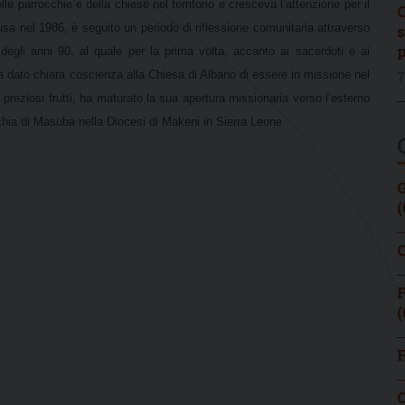
e parrocchie e della chiese nel territorio e cresceva l’attenzione per il
C
usa nel 1986, è seguito un periodo di riflessione comunitaria attraverso
s
p
degli anni 90, al quale per la prima volta, accanto ai sacerdoti e ai
 ha dato chiara coscienza alla Chiesa di Albano di essere in missione nel
7
preziosi frutti, ha maturato la sua apertura missionaria verso l’esterno
cchia di Masuba nella Diocesi di Makeni in Sierra Leone.
G
(
C
F
(
F
C