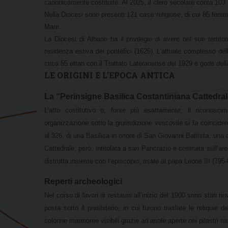
canonicamente costituite. Al 2025, il clero secolare conta 103 s
Nella Diocesi sono presenti 121 case religiose, di cui 85 femmi
Mare.
La Diocesi di Albano ha il privilegio di avere nel suo territ
residenza estiva dei pontefici (1626). L’attuale complesso dell
circa 55 ettari con il Trattato Lateranense del 1929 e gode della 
LE ORIGINI E L’EPOCA ANTICA
La “Perinsigne Basilica Costantiniana Cattedral
L’atto costitutivo o, forse più esattamente, il riconoscim
organizzazione sotto la giurisdizione vescovile si fa coincide
al 326, di una Basilica in onore di San Giovanni Battista, una d
Cattedrale, però, intitolata a san Pancrazio e costruita sull
distrutta insieme con l’episcopio, risale al papa Leone III (795-
Reperti archeologici
Nel corso di lavori di restauro all’inizio del 1900 sono stati rin
posta sotto il presbiterio, in cui furono traslate le reliquie
colonne marmoree visibili grazie ad asole aperte nei pilastri mu