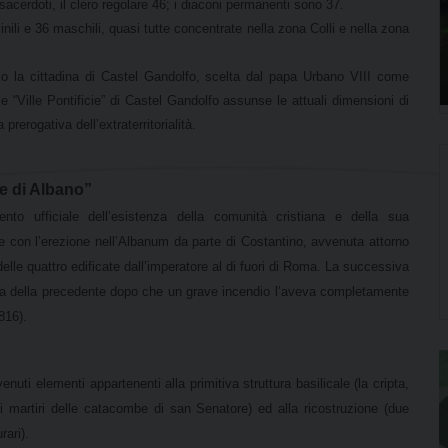
acerdoti, il clero regolare 46; i diaconi permanenti sono 37.
nili e 36 maschili, quasi tutte concentrate nella zona Colli e nella zona
orio la cittadina di Castel Gandolfo, scelta dal papa Urbano VIII come
e “Ville Pontificie” di Castel Gandolfo assunse le attuali dimensioni di
prerogativa dell’extraterritorialità.
e di Albano”
ento ufficiale dell’esistenza della comunità cristiana e della sua
re con l’erezione nell’Albanum da parte di Costantino, avvenuta attorno
elle quattro edificate dall’imperatore al di fuori di Roma. La successiva
’area della precedente dopo che un grave incendio l’aveva completamente
816).
venuti elementi appartenenti alla primitiva struttura basilicale (la cripta,
 dei martiri delle catacombe di san Senatore) ed alla ricostruzione (due
rari).