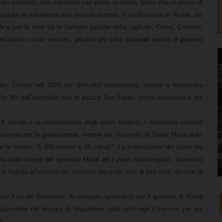
 dei saraceni, che ridussero vari paesi in rovina, tanto che di alcuni di
 seguito le turbolenze che periodicamente si verificavano in Roma, sia
 e per le lotte tra le famiglie patrizie della capitale, Orsini, Colonna,
 ed anche i suoi vescovi, peraltro più volte chiamati anche al governo
io. Chiuso nel 1921 per difficoltà economiche, riprese a funzionare
o Pio XII nell’immobile sito in piazza San Paolo, prima concesso e poi
IX secolo e la soppressione degli ordini religiosi, i monasteri vennero
 caserma per la gendarmeria, mentre nel convento di Santa Maria della
e le truppe, “1.200 uomini e 25 cavalli”. La sollevazione dei paesi dei
mata dalle truppe del generale Murat ed i paesi saccheggiati. Numerosi
 di fedeltà all’imperatore, vennero deportati; uno di loro morì durante la
esso il locale Seminario, fu delegato apostolico per il governo di Roma
oppositore dei disegni di Napoleone, subì anch’egli il carcere per poi
4.