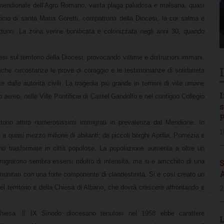
te meridionale dell’Agro Romano, vasta plaga paludosa e malsana, quasi
ficio di santa Maria Goretti, compatrona della Diocesi, la cui salma è
ttuno. La zona venne bonificata e colonizzata negli anni 30, quando
i sul territorio della Diocesi, provocando vittime e distruzioni immani.
iche circostanze le prove di coraggio e le testimonianze di solidarietà
e dalle autorità civili. La tragedia più grande in termini di vite umane
I
aereo, nelle Ville Pontificie di Castel Gandolfo e nel contiguo Collegio
s
P
torio attirò numerosissimi immigrati in prevalenza dal Meridione. In
1
a quasi mezzo milione di abitanti; da piccoli borghi Aprilia, Pomezia e
o trasformate in città popolose. La popolazione aumenta a oltre un
gratorio sembra essersi ridotto di intensità, ma si è arricchito di una
S
A
unitari con una forte componente di clandestinità. Si è così creato un
del territorio e della Chiesa di Albano, che dovrà crescere affrontando e
2
Chiesa. Il IX Sinodo diocesano tenutosi nel 1958 ebbe carattere
L