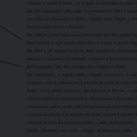
collinare e quella costiera, tra le quali si estendeva la par
del tutto spopolata, nella quale si consumò nel 1902 il sacri
custodita nel Santuario di Nostra Signora delle Grazie a Ne
furono fondate Aprilia e Pomezia.
Nel 1944 la guerra imperversò crudelmente per oltre quattro mes
Innumerevoli in ogni paese della Diocesi furono in quelle trag
del clero e dei religiosi a favore delle popolazioni abbandonat
perdute si consumò il 10 febbraio, a seguito di bombardamento 
di Propaganda Fide, che accoglievano migliaia di sfollati.
Nel dopoguerra, a seguito dello sviluppo economico, il terri
cinquanta anni la popolazione è passata da meno di centomila 
Ardea, come anche Ciampino, già frazione di Marino, si son
milione durante la stagione estiva. Ultimamente il fenomeno mi
componente nuova, quella dell’immigrazione da paesi estracom
crogiuolo di culture e di religioni dal quale nascerà il domani 
vincendo la sfida del multiculturalismo e della multireligiosità.
Questi fenomeni non sono sfuggiti all’attenzione della 