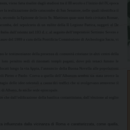
 viene fatta risalire dagli studiosi tra il III secolo e l’inizio del IV, epoca
rive la realizzazione delle catacombe di San Senatore, nelle quali identifica il
o, secondo la Epitome de locis Ss. Martirum quae sunt foris civitatis Romae,
tacomba, del sepolcreto di un milite della II Legione Partica, suggerì al De
 Italia dall’oriente nel 193 d. c. al seguito dell’imperatore Settimio Severo e
stauro del 1989 a cura della Pontificia Commissione di Archeologia Sacra, vi
ono le testimonianze della presenza di comunità cristiane in altri centri della
 loro peraltro sedi di rinomati templi pagani, dove più tenaci furono le
islocati lungo la via Appia, l’annuncio della Buona Novella alle popolazioni
toli Pietro e Paolo. Coeva a quella dell’Albanum sembra sia stata invece la
agio delle idee orientali a causa dei traffici che si svolgevano attraverso il
i di Albano, fu anche sede episcopale.
re che dall’edificazione della basilica costantiniana, dall’elezione al soglio
ata influenzata dalla vicinanza di Roma e caratterizzata, come quella,