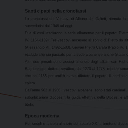
Santi e papi nella cronotassi
La cronotassi dei Vescovi di Albano del Galieti, ritenuta la 
succedutisi dal 1948 ad oggi.
Due di essi lasciarono la sede albanense per il papato: Piet
IV, 1154-1159). Tre vescovi ascesero al soglio di Pietro da al
(Alessandro VI, 1492-1503), Giovan Pietro Carafa (Paolo IV, 1
esclude che sia passato per la sede albanense anche Giuliano 
Altri due presuli sono ascesi all’onore degli altari: san Pi
Bagnoreggio, dottore serafico, dal 1273 al 1278, mentre sono
che nel 1185 per umiltà aveva rifiutato il papato. Il cardin
colera.
Dall’anno 963 al 1966 i vescovi albanensi sono stati cardinal
suburbicariam diocoesi”, la guida effettiva della Diocesi è aff
titolo.
Epoca moderna
Per secoli e ancora all’inizio del secolo XX, il territorio dioc