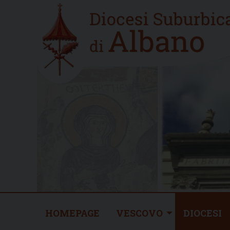
Skip
Home
to
new
content
HOMEPAGE
VESCOVO
DIOCESI