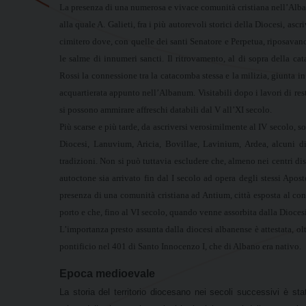
La presenza di una numerosa e vivace comunità cristiana nell’Albanum,
alla quale A. Galieti, fra i più autorevoli storici della Diocesi, asc
cimitero dove, con quelle dei santi Senatore e Perpetua, riposavan
le salme di innumeri sancti. Il ritrovamento, al di sopra della ca
Rossi la connessione tra la catacomba stessa e la milizia, giunta in
acquartierata appunto nell’Albanum. Visitabili dopo i lavori di re
si possono ammirare affreschi databili dal V all’XI secolo.
Più scarse e più tarde, da ascriversi verosimilmente al IV secolo, s
Diocesi, Lanuvium, Aricia, Bovillae, Lavinium, Ardea, alcuni di
tradizioni. Non si può tuttavia escludere che, almeno nei centri d
autoctone sia arrivato fin dal I secolo ad opera degli stessi Apos
presenza di una comunità cristiana ad Antium, città esposta al cont
porto e che, fino al VI secolo, quando venne assorbita dalla Dioces
L’importanza presto assunta dalla diocesi albanense è attestata, olt
pontificio nel 401 di Santo Innocenzo I, che di Albano era nativo.
Epoca medioevale
La storia del territorio diocesano nei secoli successivi è st