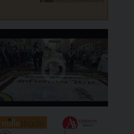
E-mail:
tutela@diocesidialbano.it