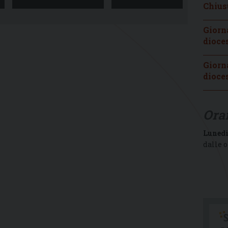
Chiusu
Giorna
dioce
Giorna
dioce
Orar
Luned
dalle 