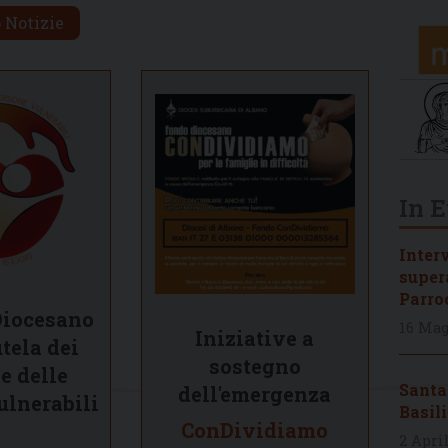
 Notizie
In 
Interv
super
Parroc
Diocesano
16 Mag
Iniziative a
utela dei
sostegno
e delle
Santa
dell'emergenza
ulnerabili
Basil
ConDividiamo
2 Apri