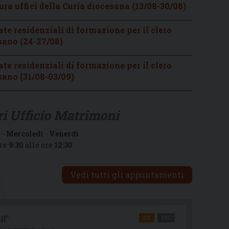
20
ra uffici della Curia diocesana (13/08-30/08)
te residenziali di formazione per il clero
sano (24-27/08)
te residenziali di formazione per il clero
sano (31/08-03/09)
i Ufficio Matrimoni
ì
-
Mercoledì
-
Venerdì
ore
9:30
alle ore
12:30
Vedi tutti gli appuntamenti