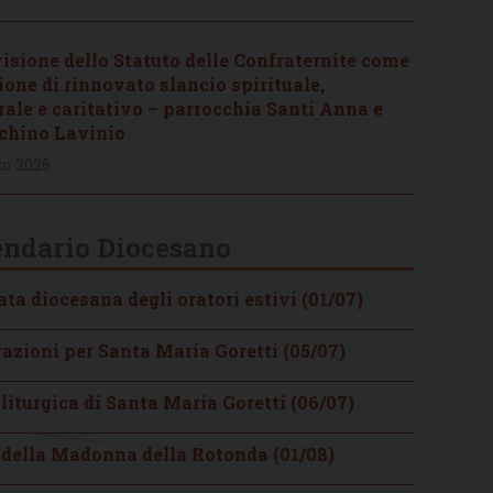
visione dello Statuto delle Confraternite come
ione di rinnovato slancio spirituale,
rale e caritativo – parrocchia Santi Anna e
chino Lavinio
o 2026
endario Diocesano
ta diocesana degli oratori estivi (01/07)
razioni per Santa Maria Goretti (05/07)
liturgica di Santa Maria Goretti (06/07)
 della Madonna della Rotonda (01/08)
iziario della Diocesi di
Notiziario della Diocesi di
Notiziario de
bano – 4 aprile 2026
Albano – 13 marzo 2026
Albano – 2