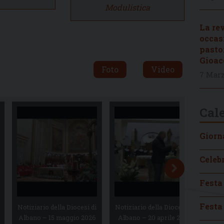
Modulistica
La re
occas
pasto
Gioac
Foto
Video
7 Marz
Cal
Giorna
Celeb
Festa 
Festa
Notiziario della Diocesi di
Notiziario della Diocesi di
Not
Albano – 15 maggio 2026
Albano – 20 aprile 2026
Al