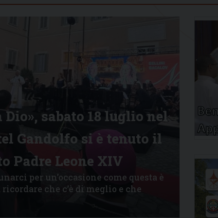
 Dio», sabato 18 luglio nel
el Gandolfo si è tenuto il
to Padre Leone XIV
dunarci per un’occasione come questa è
ricordare che c’è di meglio e che