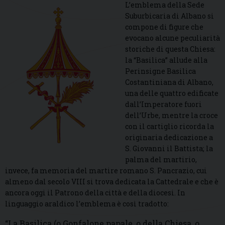
L’emblema della Sede
Suburbicaria di Albano si
compone di figure che
evocano alcune peculiarità
storiche di questa Chiesa:
la “Basilica” allude alla
Perinsigne Basilica
Costantiniana di Albano,
una delle quattro edificate
dall’Imperatore fuori
dell’Urbe, mentre la croce
con il cartiglio ricorda la
originaria dedicazione a
S. Giovanni il Battista; la
palma del martirio,
invece, fa memoria del martire romano S. Pancrazio, cui
almeno dal secolo VIII si trova dedicata la Cattedrale e che è
ancora oggi il Patrono della città e della diocesi. In
linguaggio araldico l’emblema è così tradotto:
“La Basilica (o Gonfalone papale, o della Chiesa, o