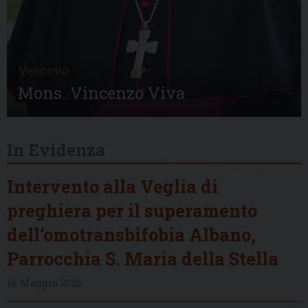
Vescovo
Mons. Vincenzo Viva
In Evidenza
Intervento alla Veglia di
preghiera per il superamento
dell’omotransbifobia Albano,
Parrocchia S. Maria della Stella
16 Maggio 2026