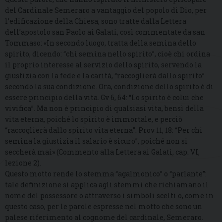
del Cardinale Semeraro a vantaggio del popolo di Dio, per
l’edificazione della Chiesa, sono tratte dalla Lettera
dell’apostolo san Paolo ai Galati, così commentate da san
Tommaso: «In secondo luogo, tratta della semina dello
spirito, dicendo: “chi semina nello spirito”, cioè chi ordina
il proprio interesse al servizio dello spirito, servendo la
giustizia con la fede e la carità, “raccoglierà dallo spirito”
secondo la sua condizione. Ora, condizione dello spirito è di
essere principio della vita. Gv 6, 64: “Lo spirito è colui che
vivifica”. Ma non è principio di qualsiasi vita, bensì della
vita eterna, poiché lo spirito è immortale, e perciò
“raccoglierà dallo spirito vita eterna”. Prov 11, 18: “Per chi
semina la giustizia il salario è sicuro”, poiché non si
seccherà mai» (Commento alla Lettera ai Galati, cap. VI,
lezione 2).
Questo motto rende lo stemma “agalmonico” o “parlante”:
tale definizione si applica agli stemmi che richiamano il
nome del possessore o attraverso i simboli scelti o, come in
questo caso, per le parole espresse nel motto che sono un
palese riferimento al cognome del cardinale, Semeraro.