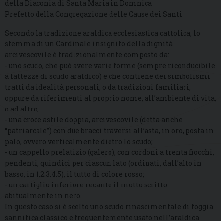
della Diaconia di Santa Maria in Domnica
Prefetto della Congregazione delle Cause dei Santi
Secondo la tradizione araldica ecclesiastica cattolica, lo
stemma di un Cardinale insignito della dignità
arcivescovile è tradizionalmente composto da:
- uno scudo, che può avere varie forme (sempre riconducibile
a fattezze di scudo araldico) e che contiene dei simbolismi
tratti da idealità personali, o da tradizioni familiari,
oppure da riferimenti al proprio nome, all’ambiente di vita,
o ad altro;
- una croce astile doppia, arcivescovile (detta anche
“patriarcale”) con due bracci traversi all’asta, in oro, posta in
palo, ovvero verticalmente dietro lo scudo;
- un cappello prelatizio (galero), con cordoni a trenta fiocchi,
pendenti, quindici per ciascun lato (ordinati, dall’alto in
basso, in 1.2.3.4.5), il tutto di colore rosso;
- un cartiglio inferiore recante il motto scritto
abitualmente in nero.
In questo caso si è scelto uno scudo rinascimentale di foggia
sannitica classico e frequentemente usato nell’araldica