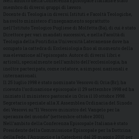
Nell’ambito della Conferenza Episcopale Italiana è stato
membro di diversi gruppi di lavoro.
Docente di Teologia in diversi Istituti e Facoltà Teologiche,
ha svolto ministero d’insegnamento soprattutto
nell’Istituto Teologico Pugliese di Molfetta (Ba), di cui è stato
Direttore per vari mandati successivi, e nella Facoltà di
Teologia della Pontificia Università Lateranense dove ha
occupato la cattedra di Ecclesiologia fino al momento della
sua elevazione all’episcopato. Autore di diversi libri e
articoli, specialmente nell’ambito dell’ecclesiologia, ha
inoltre partecipato, come relatore, a simposi nazionali e
internazionali.
Il 25 luglio 1998 è stato nominato Vescovo di Oria (Br); ha
ricevuto l’ordinazione episcopale il 29 settembre 1998 ed ha
iniziato il ministero pastorale in Oria il l0 ottobre 1998.
Segretario speciale alla X Assemblea Ordinaria del Sinodo
dei Vescovi su “Il Vescovo ministro del Vangelo per la
speranza del mondo” (settembre-ottobre 2001).
Nell’ambito della Conferenza Episcopale Italiana è stato
Presidente della Commissione Episcopale per la Dottrina
della Fede, l’Annuncio e la Catechesi dal 25 maggio 2010 per