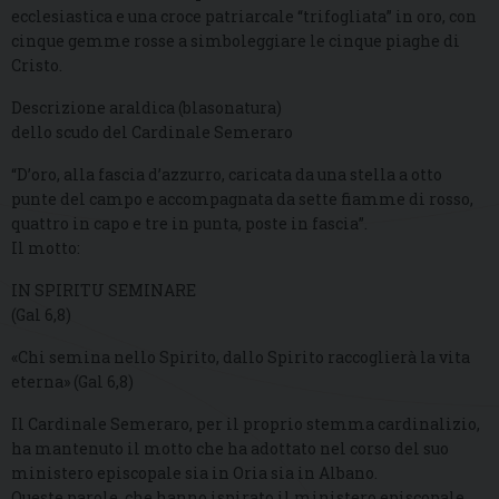
ecclesiastica e una croce patriarcale “trifogliata” in oro, con
cinque gemme rosse a simboleggiare le cinque piaghe di
Cristo.
Descrizione araldica (blasonatura)
dello scudo del Cardinale Semeraro
“D’oro, alla fascia d’azzurro, caricata da una stella a otto
punte del campo e accompagnata da sette fiamme di rosso,
quattro in capo e tre in punta, poste in fascia”.
Il motto:
IN SPIRITU SEMINARE
(Gal 6,8)
«Chi semina nello Spirito, dallo Spirito raccoglierà la vita
eterna» (Gal 6,8)
Il Cardinale Semeraro, per il proprio stemma cardinalizio,
ha mantenuto il motto che ha adottato nel corso del suo
ministero episcopale sia in Oria sia in Albano.
Queste parole, che hanno ispirato il ministero episcopale