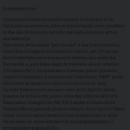
Interpretazione
L’ornamento esterno caratterizzante lo stemma di un
Cardinale Arcivescovo, oltre ai trenta fiocchi rossi pendenti
ai due lati dello scudo, quindici per lato, è la croce astile
arcivescovile.
Tale croce, detta anche “patriarcale”, a due bracci traversi,
identifica la dignità arcivescovile: infatti, nel XV secolo,
essa fu adottata come ornamento esterno allo scudo dai
Patriarchi e, poco dopo, dagli Arcivescovi. Alcuni studiosi
ritengono che il primo braccio traverso, quello più corto,
volesse richiamare il cartello con l’iscrizione “INRI” posta
sulla croce al momento della Crocifissione di Gesù.
Le sette fiamme richiamano i doni dello Spirito Santo,
mentre la stella a otto punte, oltre che riferirsi alle otto
Beatitudini evangeliche (Mt 5,3) è anche simbolo della
Vergine Maria, piena di grazia e tempio dello Spirito Santo,
icona, in cielo, della Chiesa nel suo compimento e, sulla
terra, segno di consolazione e di sicura speranza per il
peregrinante popolo di Dio.