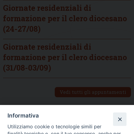
Giornate residenziali di
formazione per il clero diocesano
(24-27/08)
Giornate residenziali di
formazione per il clero diocesano
(31/08-03/09)
Vedi tutti gli appuntamenti
Informativa
DIOCESI SUBURBICARIA DI ALBANO
Utilizziamo cookie o tecnologie simili per
Contatti:
Tel.: 06.93268401 - Fax.: 06.9323844
finalità tecniche e, con il tuo consenso, anche per