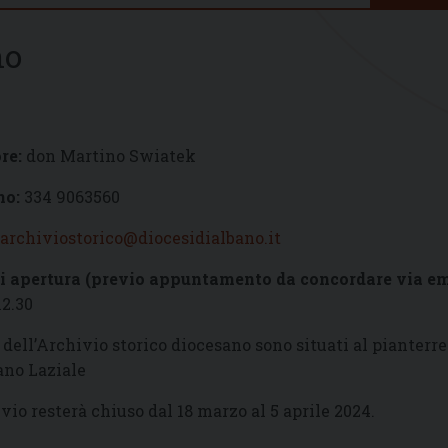
no
re:
don Martino Swiatek
no:
334 9063560
archiviostorico@diocesidialbano.it
di apertura (previo appuntamento da concordare via em
12.30
i dell’Archivio storico diocesano sono situati al pianterr
ano Laziale
vio resterà chiuso dal 18 marzo al 5 aprile 2024.