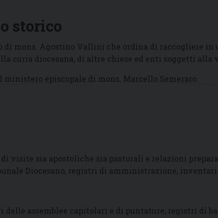
io storico
 di mons. Agostino Vallini che ordina di raccogliere in u
la curia diocesana, di altre chiese ed enti soggetti alla
il ministero episcopale di mons. Marcello Semeraro.
 di visite sia apostoliche sia pastorali e relazioni prepara
bunale Diocesano, registri di amministrazione, inventar
ri delle assemblee capitolari e di puntature; registri di b