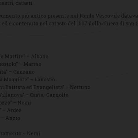
astri, catasti.
documento più antico presente nel Fondo Vescovile datava 
4 ed è contenuto nel catasto del 1507 della chiesa di san
io Martire” – Albano
postolo” – Marino
ità” – Genzano
ia Maggiore” – Lanuvio
ni Battista ed Evangelista” – Nettuno
illanova” – Castel Gandolfo
Pozzo” – Nemi
” – Ardea
” – Anzio
acramento – Nemi