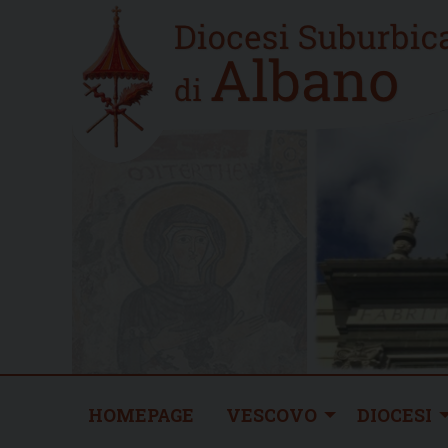
Skip
Home
to
new
content
HOMEPAGE
VESCOVO
DIOCESI