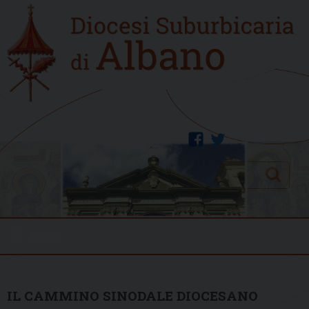
Skip
Home
to
new
content
facebook
twitter
Search
Menu
IL CAMMINO SINODALE DIOCESANO