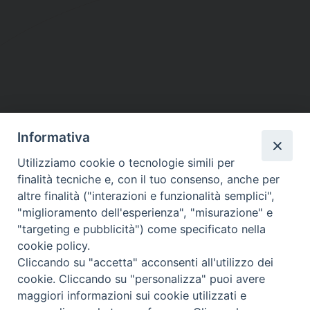
Informativa
DIOCESI SUBURBICARIA DI ALBANO
Utilizziamo cookie o tecnologie simili per
Contatti:
Tel.: 06.93268401 - Fax.: 06.9323844
finalità tecniche e, con il tuo consenso, anche per
E-mail:
curia@diocesidialbano.it
altre finalità ("interazioni e funzionalità semplici",
"miglioramento dell'esperienza", "misurazione" e
Orari:
dal Lunedì al Venerdì Ore: 9:00 - 13:00
"targeting e pubblicità") come specificato nella
cookie policy.
Orario ufficio Matrimoni:
Cliccando su "accetta" acconsenti all'utilizzo dei
Lunedì, Mercoledì e Venerdì, Ore 9:30 - 12:30
cookie. Cliccando su "personalizza" puoi avere
maggiori informazioni sui cookie utilizzati e