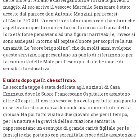
delle Mole di Albano e Castelgandolfo è iniziata giovedì 5
maggio. Al suo arrivo il vescovo Marcello Semeraro è stato
accolto dal parroco don Antonio Manzini per recarsi
all'Asilo PIO XII. L'incontro è stato gioioso con i bambini che
aspettavano questo momento con la curiosità tipica della
loro età: forse pensavano ad una figura inarrivabile, invece si
sono assiepati intorno all'ospite d'onore per scoprire la sua
umanità. Le "suore brignoline", che da molti anni svolgono
questo servizio, rappresentano un punto di riferimento per
la comunità delle Mole per l'esempio di dedizione e di
sensibilità educativa.
E subito dopo quelli che soffrono.
La seconda tappa è stata dedicata agli anziani di Casa
Emmaus, dove le Suore Francescane Ospitaliere assistono
oltre 40 ospiti. Il nostro vescovo ha avuto per tutte una parola
di serenità e di speranza donando una momento di novità
gioiosa. Ha poi fatto visita a due giovani che per il tempo,
per la natura e la gravità della situazione sanitaria
rappresentano un esempio di grande carità figliale per le
famiglie che portano con serenità la croce della assistenza e