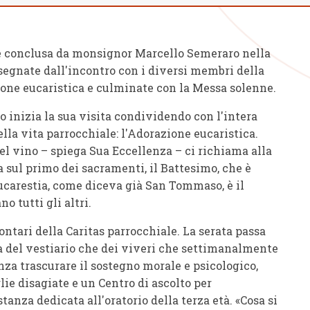
le conclusa da monsignor Marcello Semeraro nella
segnate dall'incontro con i diversi membri della
ione eucaristica e culminate con la Messa solenne.
o inizia la sua visita condividendo con l'intera
la vita parrocchiale: l'Adorazione eucaristica.
del vino – spiega Sua Eccellenza – ci richiama alla
a sul primo dei sacramenti, il Battesimo, che è
Eucarestia, come diceva già San Tommaso, è il
 tutti gli altri.
ontari della Caritas parrocchiale. La serata passa
 sia del vestiario che dei viveri che settimanalmente
enza trascurare il sostegno morale e psicologico,
lie disagiate e un Centro di ascolto per
tanza dedicata all'oratorio della terza età. «Cosa si