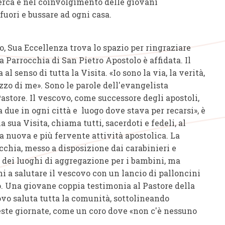
cerca e nel coinvolgimento delle giovani
fuori e bussare ad ogni casa.
o, Sua Eccellenza trova lo spazio per ringraziare
a Parrocchia di San Pietro Apostolo è affidata. Il
 senso di tutta la Visita. «Io sono la via, la verità,
zzo di me». Sono le parole dell'evangelista
store. Il vescovo, come successore degli apostoli,
 due in ogni città e luogo dove stava per recarsi», è
la sua Visita, chiama tutti, sacerdoti e fedeli, al
 nuova e più fervente attività apostolica. La
cchia, messo a disposizione dai carabinieri e
o dei luoghi di aggregazione per i bambini, ma
i a salutare il vescovo con un lancio di palloncini
io. Una giovane coppia testimonia al Pastore della
covo saluta tutta la comunità, sottolineando
este giornate, come un coro dove «non c'è nessuno