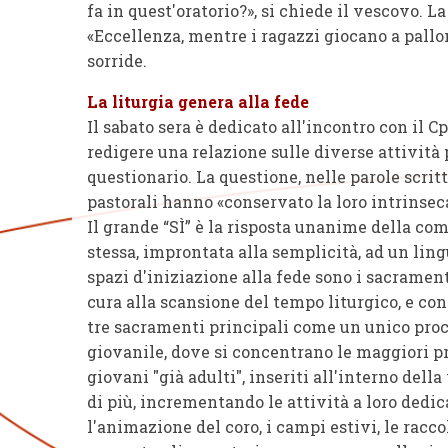
fa in quest'oratorio?», si chiede il vescovo. L
«Eccellenza, mentre i ragazzi giocano a pallo
sorride.
La liturgia genera alla fede
Il sabato sera è dedicato all'incontro con il C
redigere una relazione sulle diverse attività
questionario. La questione, nelle parole scritt
pastorali hanno «conservato la loro intrinsec
Il grande “SÌ” è la risposta unanime della com
stessa, improntata alla semplicità, ad un ling
spazi d'iniziazione alla fede sono i sacrament
cura alla scansione del tempo liturgico, e con 
tre sacramenti principali come un unico proc
giovanile, dove si concentrano le maggiori pr
giovani "già adulti", inseriti all'interno dell
di più, incrementando le attività a loro dedic
l'animazione del coro, i campi estivi, le raccol