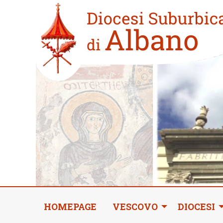
Skip
Home
to
new
content
HOMEPAGE
VESCOVO
DIOCESI