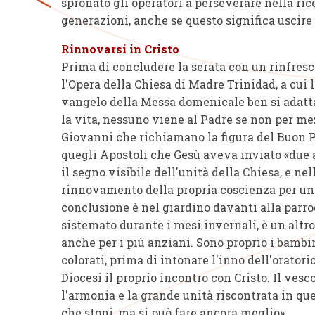
spronato gli operatori a perseverare nella ri
generazioni, anche se questo significa uscire 
Rinnovarsi in Cristo
Prima di concludere la serata con un rinfresc
l'Opera della Chiesa di Madre Trinidad, a cui l
vangelo della Messa domenicale ben si adatta al
la vita, nessuno viene al Padre se non per me
Giovanni che richiamano la figura del Buon Pa
quegli Apostoli che Gesù aveva inviato «due a
il segno visibile dell'unità della Chiesa, e nel
rinnovamento della propria coscienza per una
conclusione è nel giardino davanti alla parro
sistemato durante i mesi invernali, è un altr
anche per i più anziani. Sono proprio i bambin
colorati, prima di intonare l'inno dell'orator
Diocesi il proprio incontro con Cristo. Il ves
l'armonia e la grande unità riscontrata in qu
che stoni, ma si può fare ancora meglio».