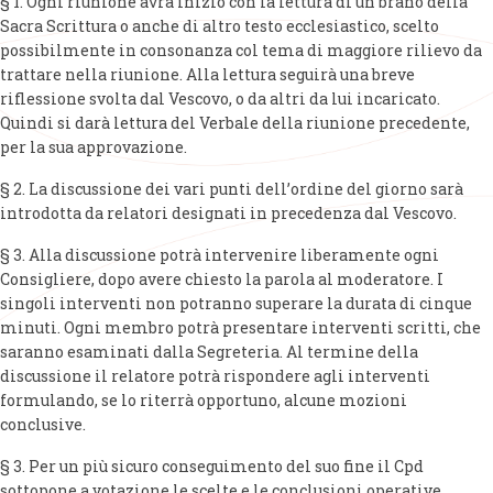
§ 1. Ogni riunione avrà inizio con la lettura di un brano della
Sacra Scrittura o anche di altro testo ecclesiastico, scelto
possibilmente in consonanza col tema di maggiore rilievo da
trattare nella riunione. Alla lettura seguirà una breve
riflessione svolta dal Vescovo, o da altri da lui incaricato.
Quindi si darà lettura del Verbale della riunione precedente,
per la sua approvazione.
§ 2. La discussione dei vari punti dell’ordine del giorno sarà
introdotta da relatori designati in precedenza dal Vescovo.
§ 3. Alla discussione potrà intervenire liberamente ogni
Consigliere, dopo avere chiesto la parola al moderatore. I
singoli interventi non potranno superare la durata di cinque
minuti. Ogni membro potrà presentare interventi scritti, che
saranno esaminati dalla Segreteria. Al termine della
discussione il relatore potrà rispondere agli interventi
formulando, se lo riterrà opportuno, alcune mozioni
conclusive.
§ 3. Per un più sicuro conseguimento del suo fine il Cpd
sottopone a votazione le scelte e le conclusioni operative