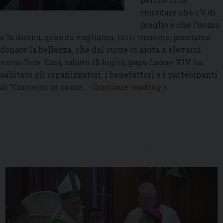
ricordare che c’è di
meglio e che l’uomo
e la donna, quando vogliamo, tutti insieme, possiamo
donare la bellezza, che dal cuore ci aiuta a elevarci
verso Dio». Così, sabato 18 luglio, papa Leone XIV ha
salutato gli organizzatori, i benefattori e i partecipanti
«La
al “Concerto in onore …
Continue reading
»
bellezza
che
conduce
a
Dio»,
P
sabato
o
18
s
luglio
t
nel
N
Palazzo