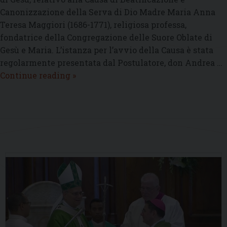
Canonizzazione della Serva di Dio Madre Maria Anna
Teresa Maggiori (1686-1771), religiosa professa,
fondatrice della Congregazione delle Suore Oblate di
Gesù e Maria. L’istanza per l’avvio della Causa è stata
regolarmente presentata dal Postulatore, don Andrea …
Editto
Continue reading
»
sulla
Causa
di
Beatificazione
e
P
Canonizzazione
o
della
s
Serva
t
di
N
Dio
a
Madre
Maria