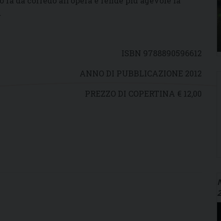
 fa da corredo all’opera e rende più agevole la
.
ISBN 9788890596612
ANNO DI PUBBLICAZIONE 2012
PREZZO DI COPERTINA € 12,00
N