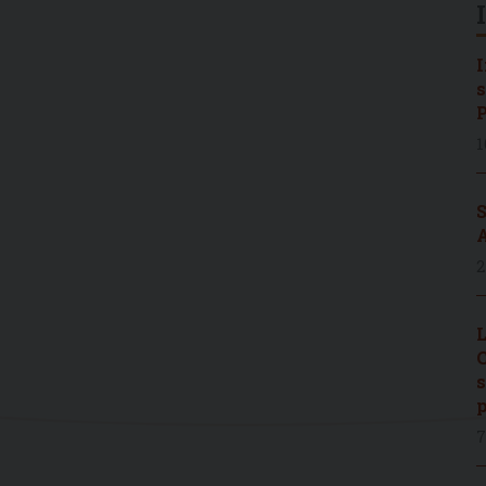
I
s
P
1
S
A
2
L
C
s
p
7