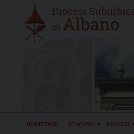
Skip
Home
to
new
content
HOMEPAGE
VESCOVO
DIOCESI