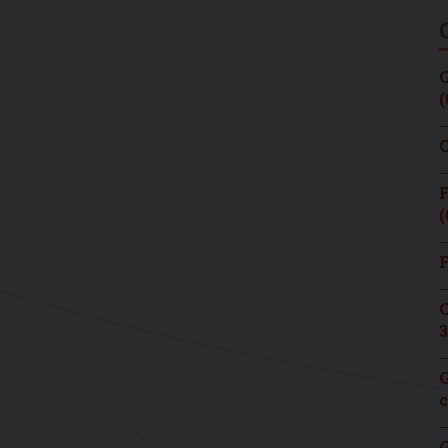
G
(
C
F
(
F
C
3
G
c
G