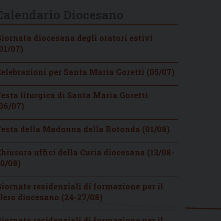
Calendario Diocesano
iornata diocesana degli oratori estivi
01/07)
elebrazioni per Santa Maria Goretti (05/07)
esta liturgica di Santa Maria Goretti
06/07)
esta della Madonna della Rotonda (01/08)
hiusura uffici della Curia diocesana (13/08-
0/08)
iornate residenziali di formazione per il
lero diocesano (24-27/08)
iornate residenziali di formazione per il