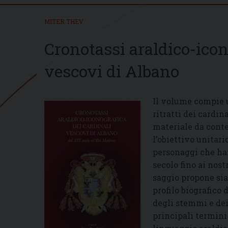
MITER THEV
Cronotassi araldico-icon
vescovi di Albano
Il volume compie u
ritratti dei cardin
materiale da contes
l’obiettivo unitari
personaggi che han
secolo fino ai nos
saggio propone sia 
profilo biografico 
degli stemmi e dei 
principali termini