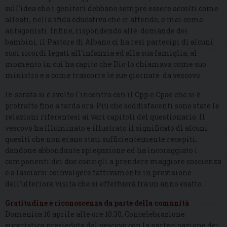
sull'idea che i genitori debbano sempre essere accolti come
alleati, nella sfida educativa che ci attende, e mai come
antagonisti. Infine, rispondendo alle domande dei
bambini, il Pastore di Albano ci ha resi partecipi di alcuni
suoi ricordi legati all'infanzia ed alla sua famiglia; al
momento in cui ha capito che Dio lo chiamava come suo
ministro e a come trascorre le sue giornate da vescovo.
In serata si è svolto l'incontro con il Cpp e Cpae che si è
protratto fino a tarda ora. Più che soddisfacenti sono state le
relazioni riferentesi ai vari capitoli del questionario. Il
vescovo ha illuminato e illustrato il significato di alcuni
quesiti che non erano stati sufficientemente recepiti,
dandone abbondante spiegazione ed ha incoraggiato i
componenti dei due consigli a prendere maggiore coscienza
e a lasciarsi coinvolgere fattivamente in previsione
dell'ulteriore visita che si effettuerà tra un anno esatto.
Gratitudine e riconoscenza da parte della comunità
Domenica 10 aprile alle ore 10.30, Concelebrazione
eucaristica presieduta dal vescovo con la partecipazione dei