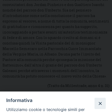
convisitatori don Jordan Pinheiro e don Gualtiero Isacchi
nonché del parroco don Umberto. Sia nel pensiero
d'introduzione come nella conclusione il parroco ha
espresso al vescovo, a nome di tutta la comunità, sentimenti
di gratitudine e riconoscenza per quanto ha suggerito,
incoraggiando a portare avanti un'autentica testimonianza
di fede e di amore. Con lo sguardo rivolto al domani si è
conclusa quindi la Visita pastorale del di monsignor
Marcello Semeraro nella Parrocchia Cuore Immacolato
della Vergine Maria, in Albano. Da una parte l'invito del
Pastore alla comunità perché «prosegua la missione del
Battesimo», dall'altra il grazie del parroco don Umberto
Galeassi perché attraverso i momenti dell'incontro, la
comunità ha potuto conoscere «il nuovo volto della Chiesa».
(Tratto da Millestrade, anno 4 n. 31)
Informativa
DIOCESI SUBURBICARIA DI ALBANO
Utilizziamo cookie o tecnologie simili per