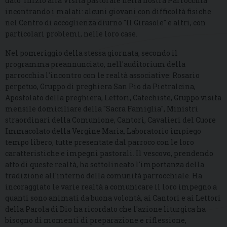
dato inizio alla Visita pastorale nella nostra Parrocchia
incontrando i malati: alcuni giovani con difficoltà fisiche
nel Centro di accoglienza diurno "Il Girasole" e altri, con
particolari problemi, nelle loro case.
Nel pomeriggio della stessa giornata, secondo il
programma preannunciato, nell'auditorium della
parrocchia l'incontro con le realtà associative: Rosario
perpetuo, Gruppo di preghiera San Pio da Pietralcina,
Apostolato della preghiera, Lettori, Catechiste, Gruppo visita
mensile domiciliare della "Sacra Famiglia", Ministri
straordinari della Comunione, Cantori, Cavalieri del Cuore
Immacolato della Vergine Maria, Laboratorio impiego
tempo libero, tutte presentate dal parroco con le loro
caratteristiche e impegni pastorali. Il vescovo, prendendo
atto di queste realtà, ha sottolineato l'importanza della
tradizione all'interno della comunità parrocchiale. Ha
incoraggiato le varie realtà a comunicare il loro impegno a
quanti sono animati da buona volontà, ai Cantori e ai Lettori
della Parola di Dio ha ricordato che l'azione liturgica ha
bisogno di momenti di preparazione e riflessione,