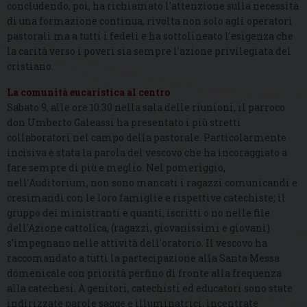
concludendo, poi, ha richiamato l'attenzione sulla necessità
di una formazione continua, rivolta non solo agli operatori
pastorali ma a tutti i fedeli e ha sottolineato l'esigenza che
la carità verso i poveri sia sempre l'azione privilegiata del
cristiano.
La comunità eucaristica al centro
Sabato 9, alle ore 10.30 nella sala delle riunioni, il parroco
don Umberto Galeassi ha presentato i più stretti
collaboratori nel campo della pastorale. Particolarmente
incisiva è stata la parola del vescovo che ha incoraggiato a
fare sempre di più e meglio. Nel pomeriggio,
nell'Auditorium, non sono mancati i ragazzi comunicandi e
cresimandi con le loro famiglie e rispettive catechiste; il
gruppo dei ministranti e quanti, iscritti o no nelle file
dell'Azione cattolica, (ragazzi, giovanissimi e giovani)
s'impegnano nelle attività dell'oratorio. Il vescovo ha
raccomandato a tutti la partecipazione alla Santa Messa
domenicale con priorità perfino di fronte alla frequenza
alla catechesi. A genitori, catechisti ed educatori sono state
indirizzate parole sagge e illuminatrici, incentrate