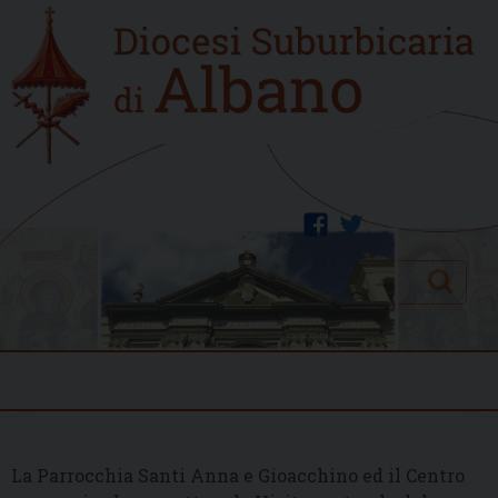
Skip
Home
to
new
content
facebook
twitter
Search
Menu
La Parrocchia Santi Anna e Gioacchino ed il Centro