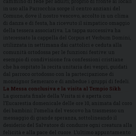
cammino di fede per adulti; proprio di fronte ai locali
in uso alla Parrocchia sorge il centro anziani del
Comune, dove il nostro vescovo, accolto in un clima
di danza e di festa, ha ricevuto il simpatico omaggio
della tessera associativa. La tappa successiva ha
interessato la cappella del Corpus et Verbum Domini,
utilizzata in settimana dai cattolici e ceduta alla
comunità ortodossa per le funzioni festive: un
esempio di condivisione fra confessioni cristiane
che ha ospitato la recita unitaria dei vespri, guidati
dal parroco ortodosso con la partecipazione di
monsignor Semeraro e di ambedue i gruppi di fedeli.
La Messa conclusiva e la visita al Tempio Sikh
La giornata finale della Visita si è aperta con
l’Eucarestia domenicale delle ore 10, animata dal coro
dei bambini: l’omelia del vescovo ha trasmesso un
messaggio di grande speranza, sottolineando il
desiderio del Salvatore di condurre ogni creatura alla
felicità e alla pace del cuore. L’ultimo appuntamento