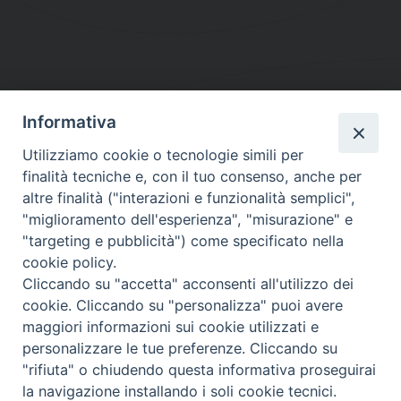
Informativa
DIOCESI SUBURBICARIA DI ALBANO
Utilizziamo cookie o tecnologie simili per
Contatti:
Tel.: 06.93268401 - Fax.: 06.9323844
finalità tecniche e, con il tuo consenso, anche per
E-mail:
curia@diocesidialbano.it
altre finalità ("interazioni e funzionalità semplici",
"miglioramento dell'esperienza", "misurazione" e
Orari:
dal Lunedì al Venerdì Ore: 9:00 - 13:00
"targeting e pubblicità") come specificato nella
cookie policy.
Orario ufficio Matrimoni:
Cliccando su "accetta" acconsenti all'utilizzo dei
Lunedì, Mercoledì e Venerdì, Ore 9:30 - 12:30
cookie. Cliccando su "personalizza" puoi avere
maggiori informazioni sui cookie utilizzati e
personalizzare le tue preferenze. Cliccando su
"rifiuta" o chiudendo questa informativa proseguirai
Diocesi Suburbicaria di Albano
la navigazione installando i soli cookie tecnici.
Copyright © 2021