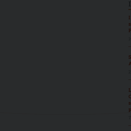
I
s
P
1
S
A
2
L
C
s
p
7