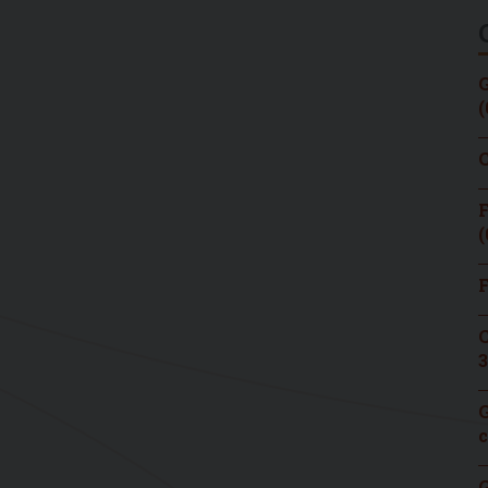
G
(
C
F
(
F
C
3
G
c
G