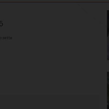
6
o sette