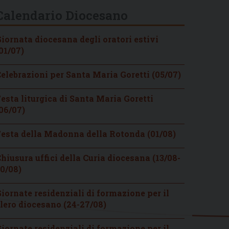
Calendario Diocesano
iornata diocesana degli oratori estivi
01/07)
elebrazioni per Santa Maria Goretti (05/07)
esta liturgica di Santa Maria Goretti
06/07)
esta della Madonna della Rotonda (01/08)
hiusura uffici della Curia diocesana (13/08-
0/08)
iornate residenziali di formazione per il
lero diocesano (24-27/08)
iornate residenziali di formazione per il