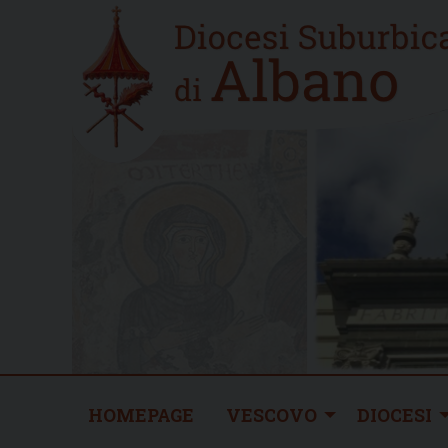
Skip
Home
to
new
content
HOMEPAGE
VESCOVO
DIOCESI