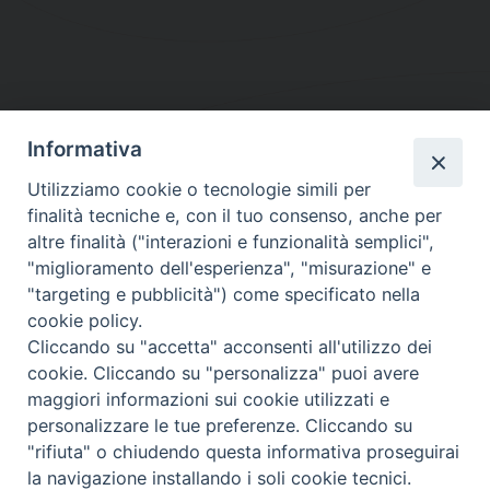
Informativa
DIOCESI SUBURBICARIA DI ALBANO
Utilizziamo cookie o tecnologie simili per
Contatti:
Tel.: 06.93268401 - Fax.: 06.9323844
finalità tecniche e, con il tuo consenso, anche per
E-mail:
curia@diocesidialbano.it
altre finalità ("interazioni e funzionalità semplici",
"miglioramento dell'esperienza", "misurazione" e
Orari:
dal Lunedì al Venerdì Ore: 9:00 - 13:00
"targeting e pubblicità") come specificato nella
cookie policy.
Orario ufficio Matrimoni:
Cliccando su "accetta" acconsenti all'utilizzo dei
Lunedì, Mercoledì e Venerdì, Ore 9:30 - 12:30
cookie. Cliccando su "personalizza" puoi avere
maggiori informazioni sui cookie utilizzati e
personalizzare le tue preferenze. Cliccando su
"rifiuta" o chiudendo questa informativa proseguirai
Diocesi Suburbicaria di Albano
la navigazione installando i soli cookie tecnici.
Copyright © 2021