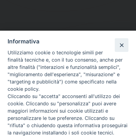
Informativa
DIOCESI SUBURBICARIA DI ALBANO
Utilizziamo cookie o tecnologie simili per
Contatti:
Tel.: 06.93268401 - Fax.: 06.9323844
finalità tecniche e, con il tuo consenso, anche per
E-mail:
curia@diocesidialbano.it
altre finalità ("interazioni e funzionalità semplici",
"miglioramento dell'esperienza", "misurazione" e
Orari:
dal Lunedì al Venerdì Ore: 9:00 - 13:00
"targeting e pubblicità") come specificato nella
cookie policy.
Orario ufficio Matrimoni:
Cliccando su "accetta" acconsenti all'utilizzo dei
Lunedì, Mercoledì e Venerdì, Ore 9:30 - 12:30
cookie. Cliccando su "personalizza" puoi avere
maggiori informazioni sui cookie utilizzati e
personalizzare le tue preferenze. Cliccando su
"rifiuta" o chiudendo questa informativa proseguirai
Diocesi Suburbicaria di Albano
la navigazione installando i soli cookie tecnici.
Copyright © 2021