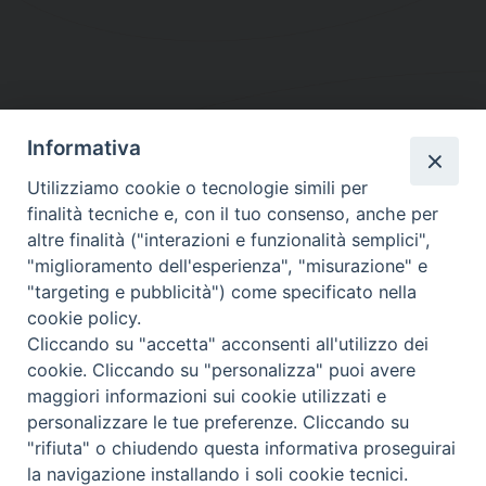
Informativa
DIOCESI SUBURBICARIA DI ALBANO
Utilizziamo cookie o tecnologie simili per
Contatti:
Tel.: 06.93268401 - Fax.: 06.9323844
finalità tecniche e, con il tuo consenso, anche per
E-mail:
curia@diocesidialbano.it
altre finalità ("interazioni e funzionalità semplici",
"miglioramento dell'esperienza", "misurazione" e
Orari:
dal Lunedì al Venerdì Ore: 9:00 - 13:00
"targeting e pubblicità") come specificato nella
cookie policy.
Orario ufficio Matrimoni:
Cliccando su "accetta" acconsenti all'utilizzo dei
Lunedì, Mercoledì e Venerdì, Ore 9:30 - 12:30
cookie. Cliccando su "personalizza" puoi avere
maggiori informazioni sui cookie utilizzati e
personalizzare le tue preferenze. Cliccando su
"rifiuta" o chiudendo questa informativa proseguirai
Diocesi Suburbicaria di Albano
la navigazione installando i soli cookie tecnici.
Copyright © 2021