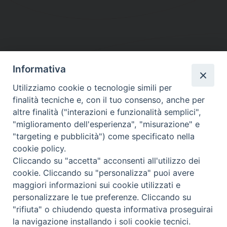
Informativa
DIOCESI SUBURBICARIA DI ALBANO
Utilizziamo cookie o tecnologie simili per
Contatti:
Tel.: 06.93268401 - Fax.: 06.9323844
finalità tecniche e, con il tuo consenso, anche per
E-mail:
curia@diocesidialbano.it
altre finalità ("interazioni e funzionalità semplici",
"miglioramento dell'esperienza", "misurazione" e
Orari:
dal Lunedì al Venerdì Ore: 9:00 - 13:00
"targeting e pubblicità") come specificato nella
cookie policy.
Orario ufficio Matrimoni:
Cliccando su "accetta" acconsenti all'utilizzo dei
Lunedì, Mercoledì e Venerdì, Ore 9:30 - 12:30
cookie. Cliccando su "personalizza" puoi avere
maggiori informazioni sui cookie utilizzati e
personalizzare le tue preferenze. Cliccando su
"rifiuta" o chiudendo questa informativa proseguirai
Diocesi Suburbicaria di Albano
la navigazione installando i soli cookie tecnici.
Copyright © 2021