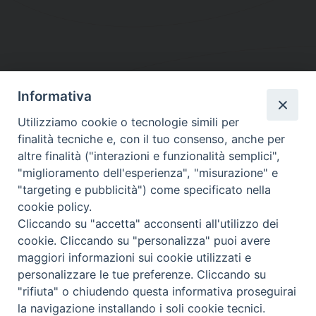
Informativa
DIOCESI SUBURBICARIA DI ALBANO
Utilizziamo cookie o tecnologie simili per
Contatti:
Tel.: 06.93268401 - Fax.: 06.9323844
finalità tecniche e, con il tuo consenso, anche per
E-mail:
curia@diocesidialbano.it
altre finalità ("interazioni e funzionalità semplici",
"miglioramento dell'esperienza", "misurazione" e
Orari:
dal Lunedì al Venerdì Ore: 9:00 - 13:00
"targeting e pubblicità") come specificato nella
cookie policy.
Orario ufficio Matrimoni:
Cliccando su "accetta" acconsenti all'utilizzo dei
Lunedì, Mercoledì e Venerdì, Ore 9:30 - 12:30
cookie. Cliccando su "personalizza" puoi avere
maggiori informazioni sui cookie utilizzati e
personalizzare le tue preferenze. Cliccando su
"rifiuta" o chiudendo questa informativa proseguirai
Diocesi Suburbicaria di Albano
la navigazione installando i soli cookie tecnici.
Copyright © 2021