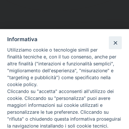
Informativa
DIOCESI SUBURBICARIA DI ALBANO
Utilizziamo cookie o tecnologie simili per
Contatti:
Tel.: 06.93268401 - Fax.: 06.9323844
finalità tecniche e, con il tuo consenso, anche per
E-mail:
curia@diocesidialbano.it
altre finalità ("interazioni e funzionalità semplici",
"miglioramento dell'esperienza", "misurazione" e
Orari:
dal Lunedì al Venerdì Ore: 9:00 - 13:00
"targeting e pubblicità") come specificato nella
cookie policy.
Orario ufficio Matrimoni:
Cliccando su "accetta" acconsenti all'utilizzo dei
Lunedì, Mercoledì e Venerdì, Ore 9:30 - 12:30
cookie. Cliccando su "personalizza" puoi avere
maggiori informazioni sui cookie utilizzati e
personalizzare le tue preferenze. Cliccando su
"rifiuta" o chiudendo questa informativa proseguirai
Diocesi Suburbicaria di Albano
la navigazione installando i soli cookie tecnici.
Copyright © 2021