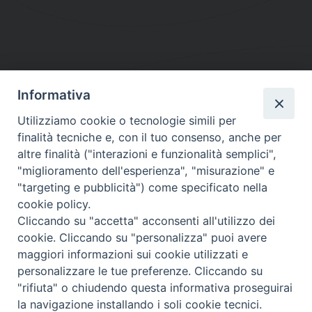
Informativa
DIOCESI SUBURBICARIA DI ALBANO
Utilizziamo cookie o tecnologie simili per
Contatti:
Tel.: 06.93268401 - Fax.: 06.9323844
finalità tecniche e, con il tuo consenso, anche per
E-mail:
curia@diocesidialbano.it
altre finalità ("interazioni e funzionalità semplici",
"miglioramento dell'esperienza", "misurazione" e
Orari:
dal Lunedì al Venerdì Ore: 9:00 - 13:00
"targeting e pubblicità") come specificato nella
cookie policy.
Orario ufficio Matrimoni:
Cliccando su "accetta" acconsenti all'utilizzo dei
Lunedì, Mercoledì e Venerdì, Ore 9:30 - 12:30
cookie. Cliccando su "personalizza" puoi avere
maggiori informazioni sui cookie utilizzati e
personalizzare le tue preferenze. Cliccando su
"rifiuta" o chiudendo questa informativa proseguirai
Diocesi Suburbicaria di Albano
la navigazione installando i soli cookie tecnici.
Copyright © 2021