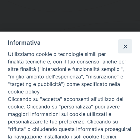
Informativa
DIOCESI SUBURBICARIA DI ALBANO
Utilizziamo cookie o tecnologie simili per
Contatti:
Tel.: 06.93268401 - Fax.: 06.9323844
finalità tecniche e, con il tuo consenso, anche per
E-mail:
curia@diocesidialbano.it
altre finalità ("interazioni e funzionalità semplici",
"miglioramento dell'esperienza", "misurazione" e
Orari:
dal Lunedì al Venerdì Ore: 9:00 - 13:00
"targeting e pubblicità") come specificato nella
cookie policy.
Orario ufficio Matrimoni:
Cliccando su "accetta" acconsenti all'utilizzo dei
Lunedì, Mercoledì e Venerdì, Ore 9:30 - 12:30
cookie. Cliccando su "personalizza" puoi avere
maggiori informazioni sui cookie utilizzati e
personalizzare le tue preferenze. Cliccando su
"rifiuta" o chiudendo questa informativa proseguirai
Diocesi Suburbicaria di Albano
la navigazione installando i soli cookie tecnici.
Copyright © 2021