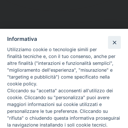
Informativa
DIOCESI SUBURBICARIA DI ALBANO
Utilizziamo cookie o tecnologie simili per
Contatti:
Tel.: 06.93268401 - Fax.: 06.9323844
finalità tecniche e, con il tuo consenso, anche per
E-mail:
curia@diocesidialbano.it
altre finalità ("interazioni e funzionalità semplici",
"miglioramento dell'esperienza", "misurazione" e
Orari:
dal Lunedì al Venerdì Ore: 9:00 - 13:00
"targeting e pubblicità") come specificato nella
cookie policy.
Orario ufficio Matrimoni:
Cliccando su "accetta" acconsenti all'utilizzo dei
Lunedì, Mercoledì e Venerdì, Ore 9:30 - 12:30
cookie. Cliccando su "personalizza" puoi avere
maggiori informazioni sui cookie utilizzati e
personalizzare le tue preferenze. Cliccando su
"rifiuta" o chiudendo questa informativa proseguirai
Diocesi Suburbicaria di Albano
la navigazione installando i soli cookie tecnici.
Copyright © 2021