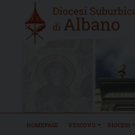
Skip
Home
to
new
content
HOMEPAGE
VESCOVO
DIOCESI