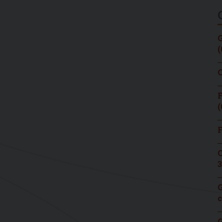
G
(
C
F
(
F
C
3
G
c
G