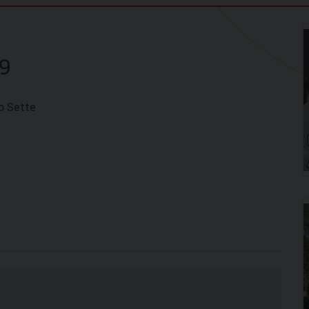
9
o Sette