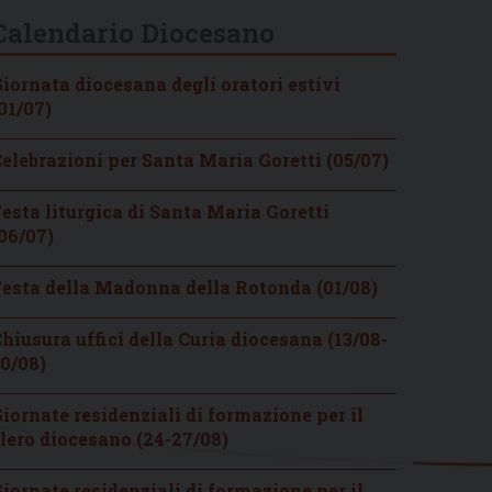
Calendario Diocesano
iornata diocesana degli oratori estivi
01/07)
elebrazioni per Santa Maria Goretti (05/07)
esta liturgica di Santa Maria Goretti
06/07)
esta della Madonna della Rotonda (01/08)
hiusura uffici della Curia diocesana (13/08-
0/08)
iornate residenziali di formazione per il
lero diocesano (24-27/08)
iornate residenziali di formazione per il