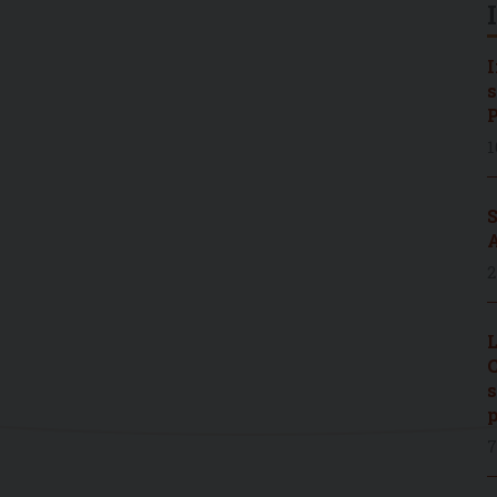
I
s
P
1
S
A
2
L
C
s
p
7