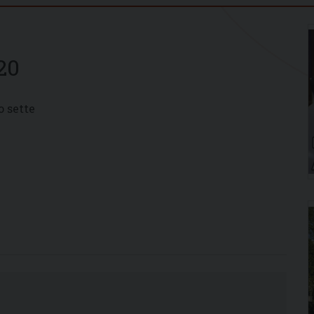
20
o sette