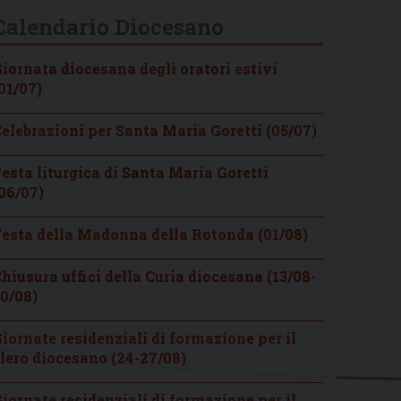
Calendario Diocesano
iornata diocesana degli oratori estivi
01/07)
elebrazioni per Santa Maria Goretti (05/07)
esta liturgica di Santa Maria Goretti
06/07)
esta della Madonna della Rotonda (01/08)
hiusura uffici della Curia diocesana (13/08-
0/08)
iornate residenziali di formazione per il
lero diocesano (24-27/08)
iornate residenziali di formazione per il