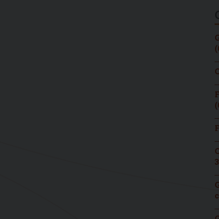
G
(
C
F
(
F
C
3
G
c
G