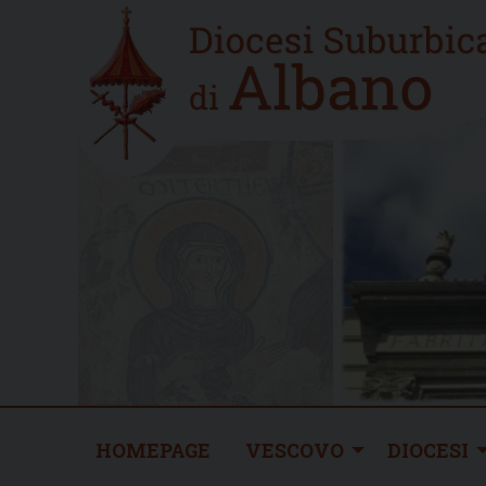
Skip
Home
to
new
content
HOMEPAGE
VESCOVO
DIOCESI