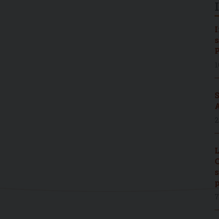
I
s
P
1
S
A
2
L
C
s
p
7