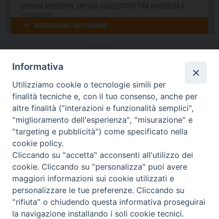
Informativa
DIOCESI SUBURBICARIA DI ALBANO
Utilizziamo cookie o tecnologie simili per
Contatti:
Tel.: 06.93268401 - Fax.: 06.9323844
finalità tecniche e, con il tuo consenso, anche per
E-mail:
curia@diocesidialbano.it
altre finalità ("interazioni e funzionalità semplici",
"miglioramento dell'esperienza", "misurazione" e
Orari:
dal Lunedì al Venerdì Ore: 9:00 - 13:00
"targeting e pubblicità") come specificato nella
cookie policy.
Orario ufficio Matrimoni:
Cliccando su "accetta" acconsenti all'utilizzo dei
Lunedì, Mercoledì e Venerdì, Ore 9:30 - 12:30
cookie. Cliccando su "personalizza" puoi avere
maggiori informazioni sui cookie utilizzati e
personalizzare le tue preferenze. Cliccando su
"rifiuta" o chiudendo questa informativa proseguirai
Diocesi Suburbicaria di Albano
la navigazione installando i soli cookie tecnici.
Copyright © 2021