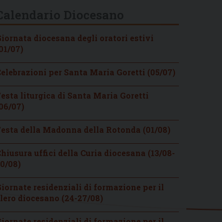
Calendario Diocesano
iornata diocesana degli oratori estivi
01/07)
elebrazioni per Santa Maria Goretti (05/07)
esta liturgica di Santa Maria Goretti
06/07)
esta della Madonna della Rotonda (01/08)
hiusura uffici della Curia diocesana (13/08-
0/08)
iornate residenziali di formazione per il
lero diocesano (24-27/08)
iornate residenziali di formazione per il