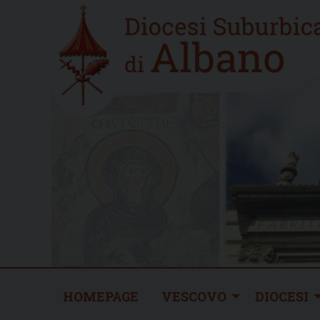
Skip
Home
to
new
content
HOMEPAGE
VESCOVO
DIOCESI