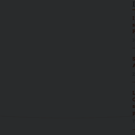
I
s
P
1
S
A
2
L
C
s
p
7