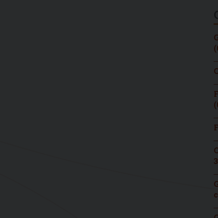
G
(
C
F
(
F
C
3
G
c
G