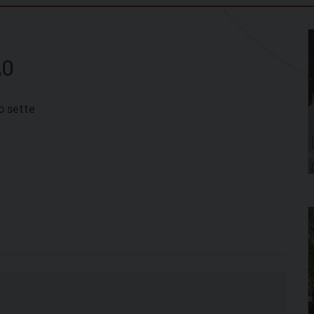
20
o sette