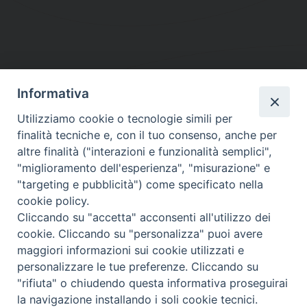
Informativa
DIOCESI SUBURBICARIA DI ALBANO
Utilizziamo cookie o tecnologie simili per
Contatti:
Tel.: 06.93268401 - Fax.: 06.9323844
finalità tecniche e, con il tuo consenso, anche per
E-mail:
curia@diocesidialbano.it
altre finalità ("interazioni e funzionalità semplici",
"miglioramento dell'esperienza", "misurazione" e
Orari:
dal Lunedì al Venerdì Ore: 9:00 - 13:00
"targeting e pubblicità") come specificato nella
cookie policy.
Orario ufficio Matrimoni:
Cliccando su "accetta" acconsenti all'utilizzo dei
Lunedì, Mercoledì e Venerdì, Ore 9:30 - 12:30
cookie. Cliccando su "personalizza" puoi avere
maggiori informazioni sui cookie utilizzati e
personalizzare le tue preferenze. Cliccando su
"rifiuta" o chiudendo questa informativa proseguirai
Diocesi Suburbicaria di Albano
la navigazione installando i soli cookie tecnici.
Copyright © 2021