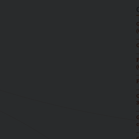
G
(
C
F
(
F
C
3
G
c
G