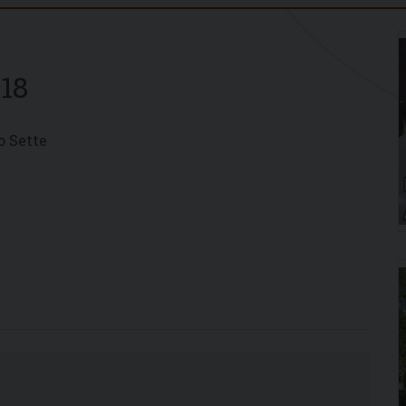
18
o Sette