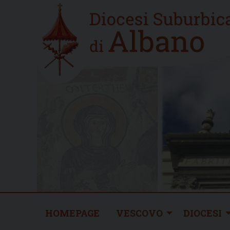
Skip
Home
to
new
content
HOMEPAGE
VESCOVO
DIOCESI