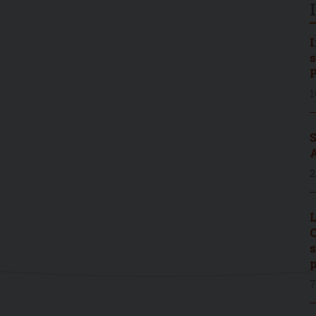
I
s
P
1
S
A
2
L
C
s
p
7