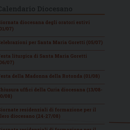
Calendario Diocesano
iornata diocesana degli oratori estivi
01/07)
elebrazioni per Santa Maria Goretti (05/07)
esta liturgica di Santa Maria Goretti
06/07)
esta della Madonna della Rotonda (01/08)
hiusura uffici della Curia diocesana (13/08-
0/08)
iornate residenziali di formazione per il
lero diocesano (24-27/08)
iornate residenziali di formazione per il