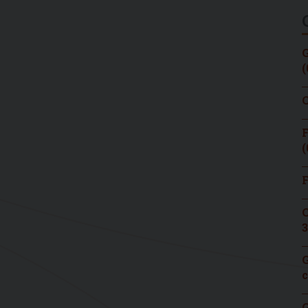
G
(
C
F
(
F
C
3
G
c
G