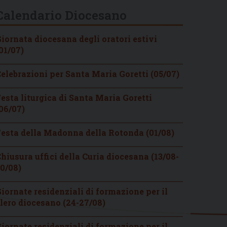
Calendario Diocesano
iornata diocesana degli oratori estivi
01/07)
elebrazioni per Santa Maria Goretti (05/07)
esta liturgica di Santa Maria Goretti
06/07)
esta della Madonna della Rotonda (01/08)
hiusura uffici della Curia diocesana (13/08-
0/08)
iornate residenziali di formazione per il
lero diocesano (24-27/08)
iornate residenziali di formazione per il