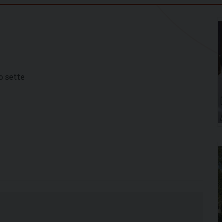
4
o sette