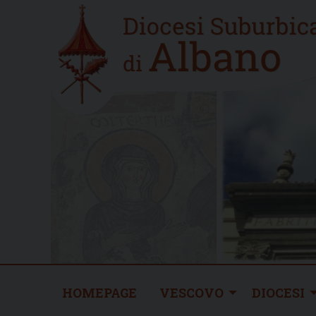
Skip
Home
to
new
content
HOMEPAGE
VESCOVO
DIOCESI