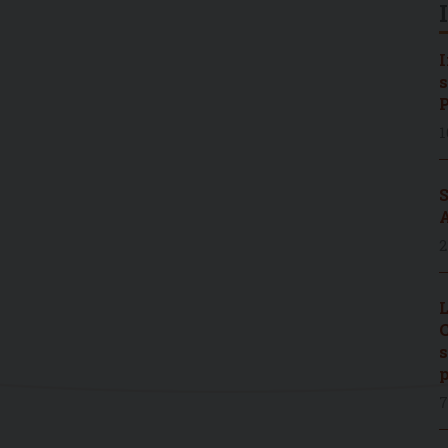
I
s
P
1
S
A
2
L
C
s
p
7