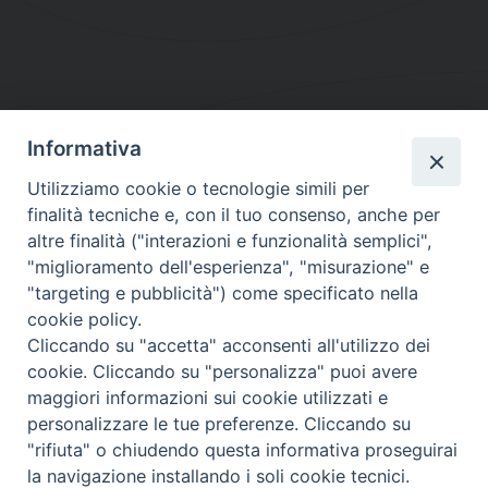
Informativa
DIOCESI SUBURBICARIA DI ALBANO
Utilizziamo cookie o tecnologie simili per
Contatti:
Tel.: 06.93268401 - Fax.: 06.9323844
finalità tecniche e, con il tuo consenso, anche per
E-mail:
curia@diocesidialbano.it
altre finalità ("interazioni e funzionalità semplici",
"miglioramento dell'esperienza", "misurazione" e
Orari:
dal Lunedì al Venerdì Ore: 9:00 - 13:00
"targeting e pubblicità") come specificato nella
cookie policy.
Orario ufficio Matrimoni:
Cliccando su "accetta" acconsenti all'utilizzo dei
Lunedì, Mercoledì e Venerdì, Ore 9:30 - 12:30
cookie. Cliccando su "personalizza" puoi avere
maggiori informazioni sui cookie utilizzati e
personalizzare le tue preferenze. Cliccando su
"rifiuta" o chiudendo questa informativa proseguirai
Diocesi Suburbicaria di Albano
la navigazione installando i soli cookie tecnici.
Copyright © 2021