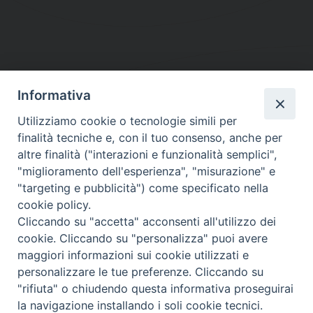
Informativa
DIOCESI SUBURBICARIA DI ALBANO
Utilizziamo cookie o tecnologie simili per
Contatti:
Tel.: 06.93268401 - Fax.: 06.9323844
finalità tecniche e, con il tuo consenso, anche per
E-mail:
curia@diocesidialbano.it
altre finalità ("interazioni e funzionalità semplici",
"miglioramento dell'esperienza", "misurazione" e
Orari:
dal Lunedì al Venerdì Ore: 9:00 - 13:00
"targeting e pubblicità") come specificato nella
cookie policy.
Orario ufficio Matrimoni:
Cliccando su "accetta" acconsenti all'utilizzo dei
Lunedì, Mercoledì e Venerdì, Ore 9:30 - 12:30
cookie. Cliccando su "personalizza" puoi avere
maggiori informazioni sui cookie utilizzati e
personalizzare le tue preferenze. Cliccando su
"rifiuta" o chiudendo questa informativa proseguirai
Diocesi Suburbicaria di Albano
la navigazione installando i soli cookie tecnici.
Copyright © 2021