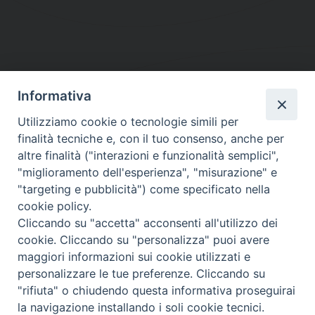
Informativa
DIOCESI SUBURBICARIA DI ALBANO
Utilizziamo cookie o tecnologie simili per
Contatti:
Tel.: 06.93268401 - Fax.: 06.9323844
finalità tecniche e, con il tuo consenso, anche per
E-mail:
curia@diocesidialbano.it
altre finalità ("interazioni e funzionalità semplici",
"miglioramento dell'esperienza", "misurazione" e
Orari:
dal Lunedì al Venerdì Ore: 9:00 - 13:00
"targeting e pubblicità") come specificato nella
cookie policy.
Orario ufficio Matrimoni:
Cliccando su "accetta" acconsenti all'utilizzo dei
Lunedì, Mercoledì e Venerdì, Ore 9:30 - 12:30
cookie. Cliccando su "personalizza" puoi avere
maggiori informazioni sui cookie utilizzati e
personalizzare le tue preferenze. Cliccando su
"rifiuta" o chiudendo questa informativa proseguirai
Diocesi Suburbicaria di Albano
la navigazione installando i soli cookie tecnici.
Copyright © 2021