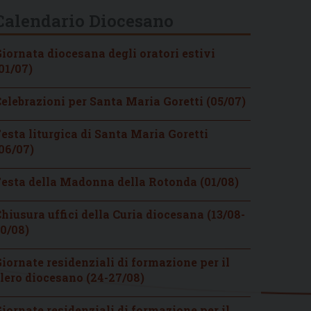
Calendario Diocesano
iornata diocesana degli oratori estivi
01/07)
elebrazioni per Santa Maria Goretti (05/07)
esta liturgica di Santa Maria Goretti
06/07)
esta della Madonna della Rotonda (01/08)
hiusura uffici della Curia diocesana (13/08-
0/08)
iornate residenziali di formazione per il
lero diocesano (24-27/08)
iornate residenziali di formazione per il