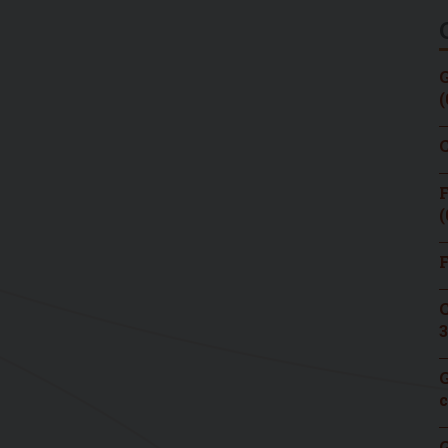
G
(
C
F
(
F
C
3
G
c
G