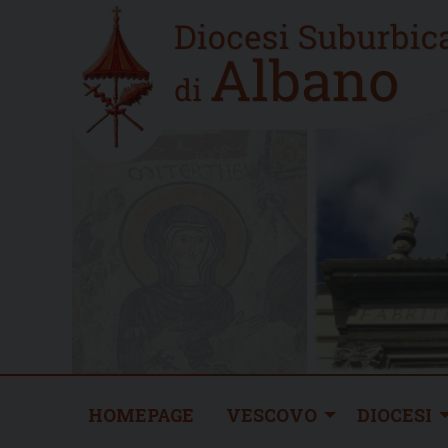
Skip
Home
to
new
content
HOMEPAGE
VESCOVO
DIOCESI