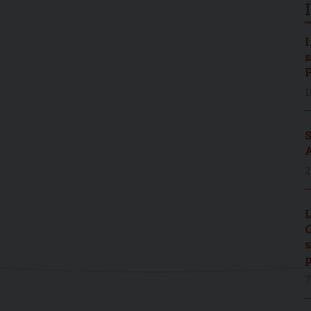
I
s
P
1
S
A
2
L
C
s
p
7