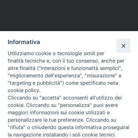
Informativa
DIOCESI SUBURBICARIA DI ALBANO
Utilizziamo cookie o tecnologie simili per
Contatti:
Tel.: 06.93268401 - Fax.: 06.9323844
finalità tecniche e, con il tuo consenso, anche per
E-mail:
curia@diocesidialbano.it
altre finalità ("interazioni e funzionalità semplici",
"miglioramento dell'esperienza", "misurazione" e
Orari:
dal Lunedì al Venerdì Ore: 9:00 - 13:00
"targeting e pubblicità") come specificato nella
cookie policy.
Orario ufficio Matrimoni:
Cliccando su "accetta" acconsenti all'utilizzo dei
Lunedì, Mercoledì e Venerdì, Ore 9:30 - 12:30
cookie. Cliccando su "personalizza" puoi avere
maggiori informazioni sui cookie utilizzati e
personalizzare le tue preferenze. Cliccando su
"rifiuta" o chiudendo questa informativa proseguirai
Diocesi Suburbicaria di Albano
la navigazione installando i soli cookie tecnici.
Copyright © 2021