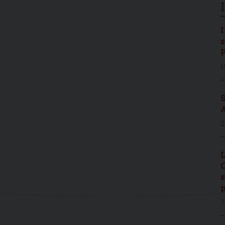
I
s
P
1
S
A
2
L
C
s
p
7