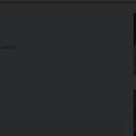
3
o sette