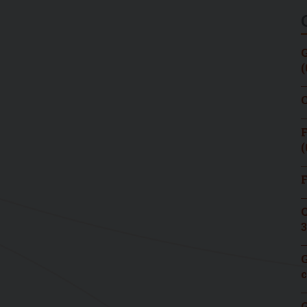
G
(
C
F
(
F
C
3
G
c
G