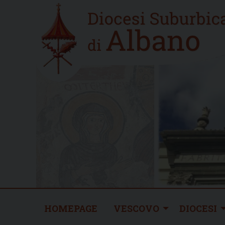
Skip
Home
to
new
content
HOMEPAGE
VESCOVO
DIOCESI