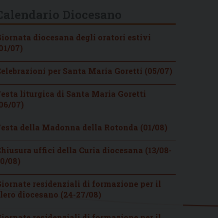
Calendario Diocesano
iornata diocesana degli oratori estivi
01/07)
elebrazioni per Santa Maria Goretti (05/07)
esta liturgica di Santa Maria Goretti
06/07)
esta della Madonna della Rotonda (01/08)
hiusura uffici della Curia diocesana (13/08-
0/08)
iornate residenziali di formazione per il
lero diocesano (24-27/08)
iornate residenziali di formazione per il