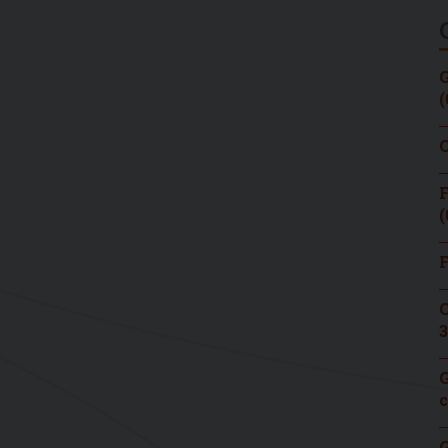
G
(
C
F
(
F
C
3
G
c
G