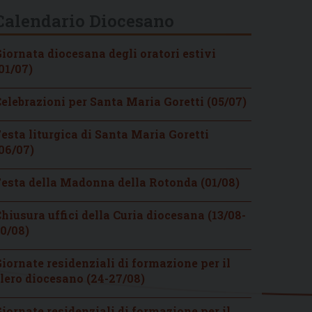
Calendario Diocesano
iornata diocesana degli oratori estivi
01/07)
elebrazioni per Santa Maria Goretti (05/07)
esta liturgica di Santa Maria Goretti
06/07)
esta della Madonna della Rotonda (01/08)
hiusura uffici della Curia diocesana (13/08-
0/08)
iornate residenziali di formazione per il
lero diocesano (24-27/08)
iornate residenziali di formazione per il