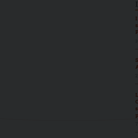
I
s
P
1
S
A
2
L
C
s
p
7