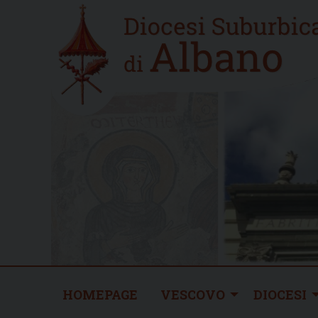
Skip
Home
to
new
content
HOMEPAGE
VESCOVO
DIOCESI