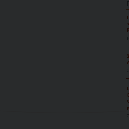
I
s
P
1
S
A
2
L
C
s
p
7