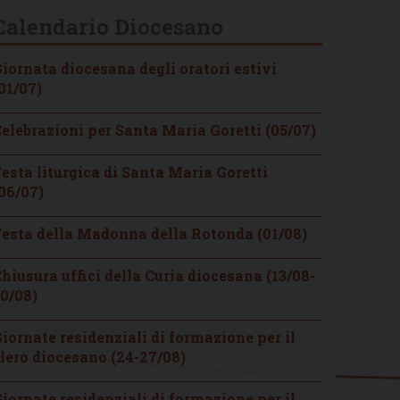
Calendario Diocesano
iornata diocesana degli oratori estivi
01/07)
elebrazioni per Santa Maria Goretti (05/07)
esta liturgica di Santa Maria Goretti
06/07)
esta della Madonna della Rotonda (01/08)
hiusura uffici della Curia diocesana (13/08-
0/08)
iornate residenziali di formazione per il
lero diocesano (24-27/08)
iornate residenziali di formazione per il