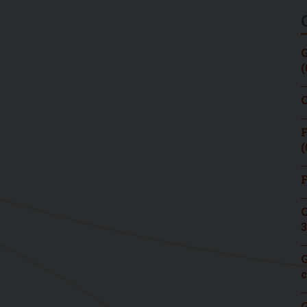
G
(
C
F
(
F
C
3
G
c
G