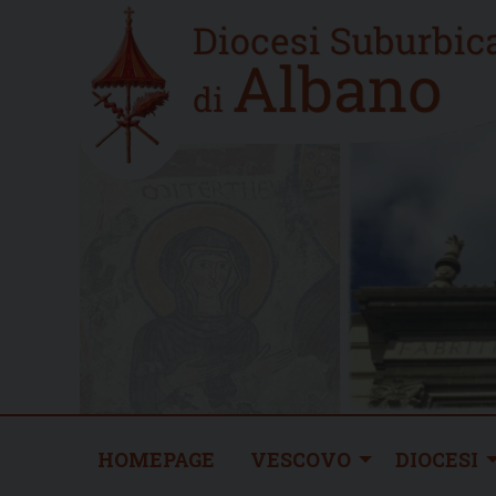
Skip
Home
to
new
content
HOMEPAGE
VESCOVO
DIOCESI