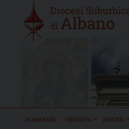
Skip
Home
to
new
content
HOMEPAGE
VESCOVO
DIOCESI