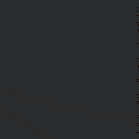
G
(
C
F
(
F
C
3
G
c
G