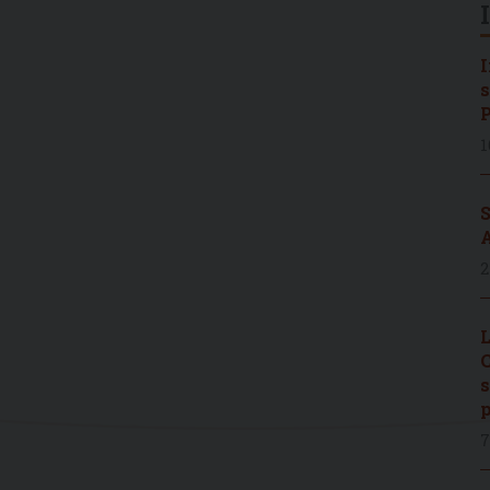
I
s
P
1
S
A
2
L
C
s
p
7