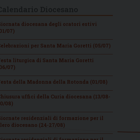
Calendario Diocesano
iornata diocesana degli oratori estivi
01/07)
elebrazioni per Santa Maria Goretti (05/07)
esta liturgica di Santa Maria Goretti
06/07)
esta della Madonna della Rotonda (01/08)
hiusura uffici della Curia diocesana (13/08-
0/08)
iornate residenziali di formazione per il
lero diocesano (24-27/08)
iornate residenziali di formazione per il