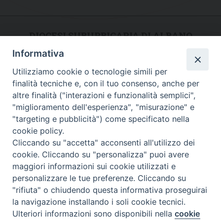
DIOCESI SUBURBICARIA DI ALBANO
Informativa
Contatti:
Tel.: 06.93268401 - Fax.: 06.9323844
E-mail:
curia@diocesidialbano.it
Utilizziamo cookie o tecnologie simili per
finalità tecniche e, con il tuo consenso, anche per
Orari:
dal Lunedì al Venerdì Ore: 9:00 - 13:00
altre finalità ("interazioni e funzionalità semplici",
"miglioramento dell'esperienza", "misurazione" e
Orario ufficio Matrimoni:
"targeting e pubblicità") come specificato nella
Lunedì, Mercoledì e Venerdì, Ore 9:30 - 12:30
cookie policy.
Cliccando su "accetta" acconsenti all'utilizzo dei
cookie. Cliccando su "personalizza" puoi avere
maggiori informazioni sui cookie utilizzati e
Diocesi Suburbicaria di Albano
personalizzare le tue preferenze. Cliccando su
Copyright © 2021
"rifiuta" o chiudendo questa informativa proseguirai
la navigazione installando i soli cookie tecnici.
Ulteriori informazioni sono disponibili nella
cookie
Preferenze Cookie