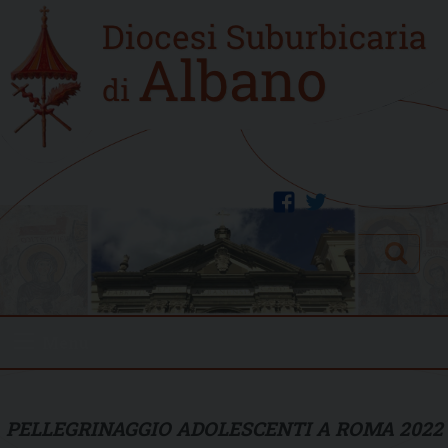
Skip
Home
to
new
content
facebook
twitter
Search
Menu
PELLEGRINAGGIO ADOLESCENTI A ROMA 2022