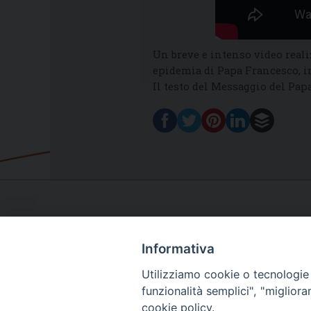
Un breve e intenso video real
epidemia di Papa Francesco, in
Il testo del Messaggio del Pap
Informativa
Utilizziamo cookie o tecnologie s
funzionalità semplici", "miglior
cookie policy.