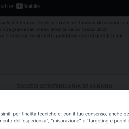
izzato dal Vatican News per rivivere il momento straordinar
 una piazza San Pietro deserta, del 27 marzo 2020.
a e il video integrale della preghiera sono disponibili
qui
.
DIOCESI SUBURBICARIA DI ALBANO
Contatti:
Tel.: 06.93268401 - Fax.: 06.9323844
E-mail:
curia@diocesidialbano.it
imili per finalità tecniche e, con il tuo consenso, anche per 
Orari:
dal Lunedì al Venerdì Ore: 9:00 - 13:00
amento dell'esperienza", "misurazione" e "targeting e pubbli