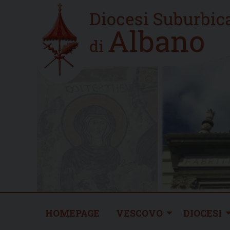
Skip
Home
to
new
content
HOMEPAGE
VESCOVO
DIOCESI